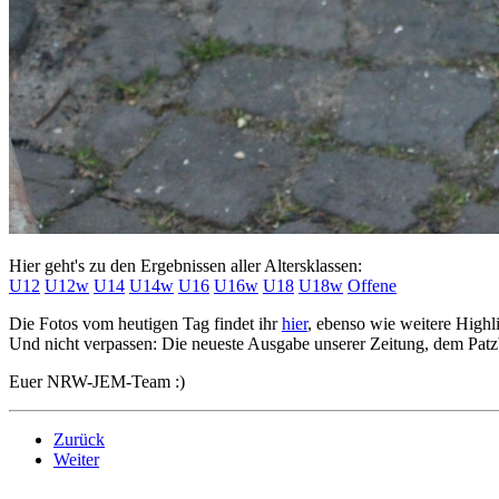
Hier geht's zu den Ergebnissen aller Altersklassen:
U12
U12w
U14
U14w
U16
U16w
U18
U18w
Offene
Die Fotos vom heutigen Tag findet ihr
hier
, ebenso wie weitere Highl
Und nicht verpassen: Die neueste Ausgabe unserer Zeitung, dem Patzb
Euer NRW-JEM-Team :)
Zurück
Weiter