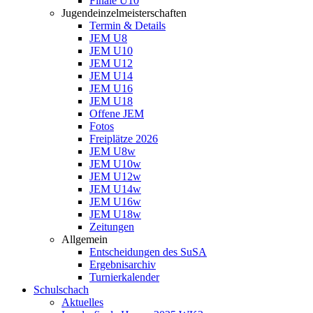
Finale U10
Jugendeinzelmeisterschaften
Termin & Details
JEM U8
JEM U10
JEM U12
JEM U14
JEM U16
JEM U18
Offene JEM
Fotos
Freiplätze 2026
JEM U8w
JEM U10w
JEM U12w
JEM U14w
JEM U16w
JEM U18w
Zeitungen
Allgemein
Entscheidungen des SuSA
Ergebnisarchiv
Turnierkalender
Schulschach
Aktuelles