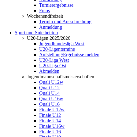
Turnierergebnisse
Fotos
Wochenendfreizeit
Termin und Ausschreibung
Anmeldung
Sport und Spielbetrieb
U20-Ligen 2025/2026
Jugendbundesliga West
U20-Ligentermine
Aufstellung/Ergebnisse melden
U20-Liga West
U20-Liga Ost
Abmelden
Jugendmannschaftsmeisterschaften
Quali U12w
Quali U12
Quali U14
Quali U16w
Quali U16
Finale U12w
Finale U12
Finale U14
Finale U16w
Finale U16