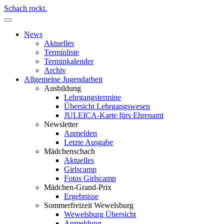
Schach rockt.
News
Aktuelles
Terminliste
Terminkalender
Archiv
Allgemeine Jugendarbeit
Ausbildung
Lehrgangstermine
Übersicht Lehrgangswesen
JULEICA-Karte fürs Ehrenamt
Newsletter
Anmelden
Letzte Ausgabe
Mädchenschach
Aktuelles
Girlscamp
Fotos Girlscamp
Mädchen-Grand-Prix
Ergebnisse
Sommerfreizeit Wewelsburg
Wewelsburg Übersicht
Anmeldung