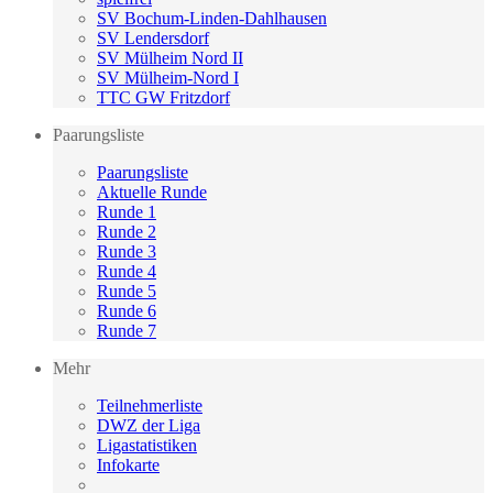
SV Bochum-Linden-Dahlhausen
SV Lendersdorf
SV Mülheim Nord II
SV Mülheim-Nord I
TTC GW Fritzdorf
Paarungsliste
Paarungsliste
Aktuelle Runde
Runde 1
Runde 2
Runde 3
Runde 4
Runde 5
Runde 6
Runde 7
Mehr
Teilnehmerliste
DWZ der Liga
Ligastatistiken
Infokarte