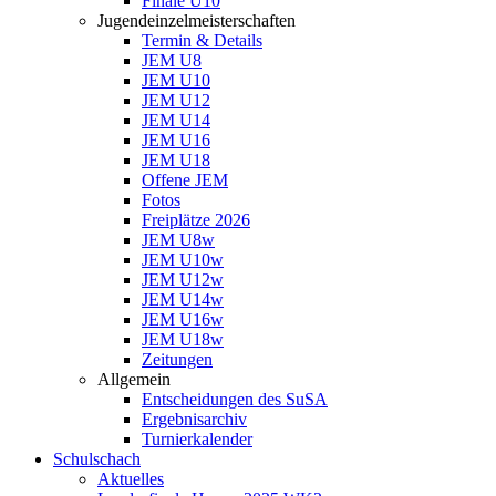
Finale U10
Jugendeinzelmeisterschaften
Termin & Details
JEM U8
JEM U10
JEM U12
JEM U14
JEM U16
JEM U18
Offene JEM
Fotos
Freiplätze 2026
JEM U8w
JEM U10w
JEM U12w
JEM U14w
JEM U16w
JEM U18w
Zeitungen
Allgemein
Entscheidungen des SuSA
Ergebnisarchiv
Turnierkalender
Schulschach
Aktuelles