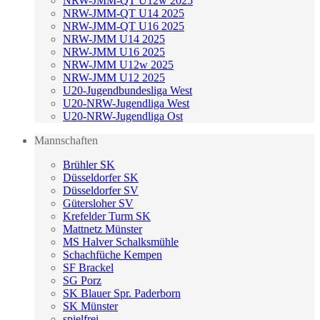
NRW-JMM-QT U12w 2025
NRW-JMM-QT U14 2025
NRW-JMM-QT U16 2025
NRW-JMM U14 2025
NRW-JMM U16 2025
NRW-JMM U12w 2025
NRW-JMM U12 2025
U20-Jugendbundesliga West
U20-NRW-Jugendliga West
U20-NRW-Jugendliga Ost
Mannschaften
Brühler SK
Düsseldorfer SK
Düsseldorfer SV
Gütersloher SV
Krefelder Turm SK
Mattnetz Münster
MS Halver Schalksmühle
Schachfüche Kempen
SF Brackel
SG Porz
SK Blauer Spr. Paderborn
SK Münster
spielfrei