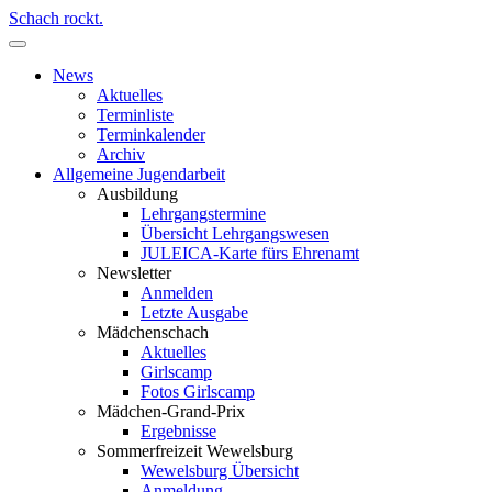
Schach rockt.
News
Aktuelles
Terminliste
Terminkalender
Archiv
Allgemeine Jugendarbeit
Ausbildung
Lehrgangstermine
Übersicht Lehrgangswesen
JULEICA-Karte fürs Ehrenamt
Newsletter
Anmelden
Letzte Ausgabe
Mädchenschach
Aktuelles
Girlscamp
Fotos Girlscamp
Mädchen-Grand-Prix
Ergebnisse
Sommerfreizeit Wewelsburg
Wewelsburg Übersicht
Anmeldung