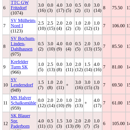
TTC GW
3.0
0.0
4.0
3.0
0.5
0.0
3.0
6
Fritzdorf
8
75.50
1
(16)
(3)
(17)
(5)
(2)
(1)
(14)
(1074)
SV Mülheim-
2.5
2.5
2.0
2.0
1.0
2.0
1.0
7
Nord I
7
106.00
1
(10)
(15)
(4)
(2)
(3)
(12)
(1)
(1123)
SV Bochum-
Linden-
0.5
3.0
4.0
0.0
0.5
2.0
3.0
8
7
85.50
1
Dahlhausen
(2)
(10)
(9)
(4)
(5)
(13)
(15)
(975)
Krefelder
1.0
2.5
0.0
3.0
2.0
1.5
4.0
9
Turm SK
7
81.00
1
(5)
(13)
(8)
(11)
(12)
(14)
(16)
(966)
SV
1.5
1.0
2.0
3.0
3.0
1.0
10
Lendersdorf
+
7
69.50
1
(7)
(8)
(11)
(16)
(15)
(3)
(949)
MS Halver
0.0
2.0
2.0
1.0
2.0
4.0
11
Schalksmühle
+
7
61.00
1
(12)
(14)
(10)
(9)
(13)
(17)
(959)
SK Blauer
Spr.
4.0
0.5
1.5
3.0
2.0
2.0
1.0
12
6
105.00
1
Paderborn
(11)
(1)
(3)
(13)
(9)
(7)
(5)