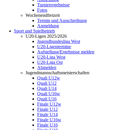
Turnierergebnisse
Fotos
Wochenendfreizeit
Termin und Ausschreibung
Anmeldung
Sport und Spielbetrieb
U20-Ligen 2025/2026
Jugendbundesliga West
U20-Ligentermine
Aufstellung/Ergebnisse melden
U20-Liga West
U20-Liga Ost
Abmelden
Jugendmannschaftsmeisterschaften
Quali U12w
Quali U12
Quali U14
Quali U16w
Quali U16
Finale U12w
Finale U12
Finale U14
Finale U16w
Finale U16