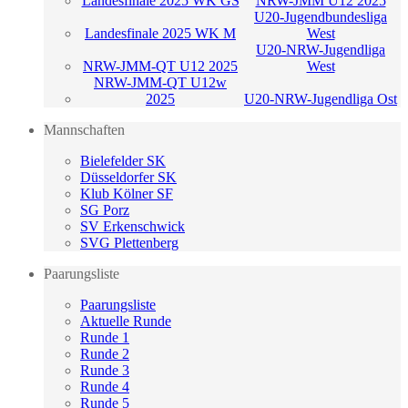
Landesfinale 2025 WK GS
NRW-JMM U12 2025
U20-Jugendbundesliga
Landesfinale 2025 WK M
West
U20-NRW-Jugendliga
NRW-JMM-QT U12 2025
West
NRW-JMM-QT U12w
2025
U20-NRW-Jugendliga Ost
Mannschaften
Bielefelder SK
Düsseldorfer SK
Klub Kölner SF
SG Porz
SV Erkenschwick
SVG Plettenberg
Paarungsliste
Paarungsliste
Aktuelle Runde
Runde 1
Runde 2
Runde 3
Runde 4
Runde 5