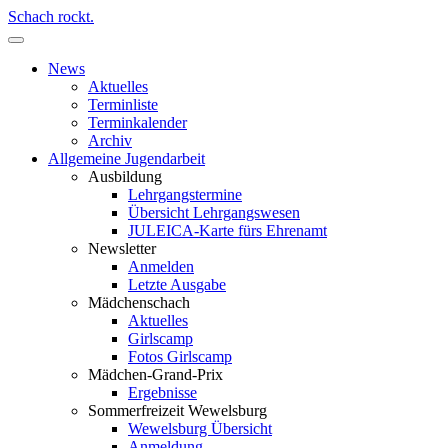
Schach rockt.
News
Aktuelles
Terminliste
Terminkalender
Archiv
Allgemeine Jugendarbeit
Ausbildung
Lehrgangstermine
Übersicht Lehrgangswesen
JULEICA-Karte fürs Ehrenamt
Newsletter
Anmelden
Letzte Ausgabe
Mädchenschach
Aktuelles
Girlscamp
Fotos Girlscamp
Mädchen-Grand-Prix
Ergebnisse
Sommerfreizeit Wewelsburg
Wewelsburg Übersicht
Anmeldung