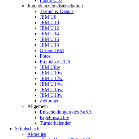
Finale U10
Jugendeinzelmeisterschaften
Termin & Details
JEM U8
JEM U10
JEM U12
JEM U14
JEM U16
JEM U18
Offene JEM
Fotos
Freiplätze 2026
JEM U8w
JEM U10w
JEM U12w
JEM U14w
JEM U16w
JEM U18w
Zeitungen
Allgemein
Entscheidungen des SuSA
Ergebnisarchiv
Turnierkalender
Schulschach
Aktuelles