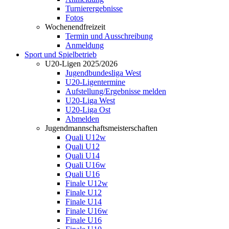
Turnierergebnisse
Fotos
Wochenendfreizeit
Termin und Ausschreibung
Anmeldung
Sport und Spielbetrieb
U20-Ligen 2025/2026
Jugendbundesliga West
U20-Ligentermine
Aufstellung/Ergebnisse melden
U20-Liga West
U20-Liga Ost
Abmelden
Jugendmannschaftsmeisterschaften
Quali U12w
Quali U12
Quali U14
Quali U16w
Quali U16
Finale U12w
Finale U12
Finale U14
Finale U16w
Finale U16