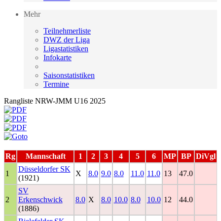
Mehr
Teilnehmerliste
DWZ der Liga
Ligastatistiken
Infokarte
Saisonstatistiken
Termine
Rangliste NRW-JMM U16 2025
Rg
Mannschaft
1
2
3
4
5
6
MP
BP
DiVgl
Düsseldorfer SK
1
X
8.0
9.0
8.0
11.0
11.0
13
47.0
(1921)
SV
2
Erkenschwick
8.0
X
8.0
10.0
8.0
10.0
12
44.0
(1886)