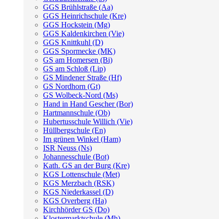
GGS Brühlstraße (Aa)
GGS Heinrichschule (Kre)
GGS Hockstein (Mg)
GGS Kaldenkirchen (Vie)
GGS Knittkuhl (D)
GGS Spormecke (MK)
GS am Homersen (Bi)
GS am Schloß (Lip)
GS Mindener Straße (Hf)
GS Nordhorn (Gt)
GS Wolbeck-Nord (Ms)
Hand in Hand Gescher (Bor)
Hartmannschule (Ob)
Hubertusschule Willich (Vie)
Hüllbergschule (En)
Im grünen Winkel (Ham)
ISR Neuss (Ns)
Johannesschule (Bot)
Kath. GS an der Burg (Kre)
KGS Lottenschule (Met)
KGS Merzbach (RSK)
KGS Niederkassel (D)
KGS Overberg (Ha)
Kirchhörder GS (Do)
Klostermarktschule (Mh)