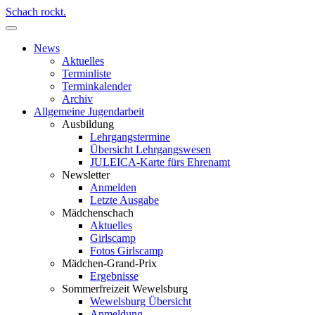
Schach rockt.
News
Aktuelles
Terminliste
Terminkalender
Archiv
Allgemeine Jugendarbeit
Ausbildung
Lehrgangstermine
Übersicht Lehrgangswesen
JULEICA-Karte fürs Ehrenamt
Newsletter
Anmelden
Letzte Ausgabe
Mädchenschach
Aktuelles
Girlscamp
Fotos Girlscamp
Mädchen-Grand-Prix
Ergebnisse
Sommerfreizeit Wewelsburg
Wewelsburg Übersicht
Anmeldung