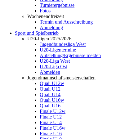
Turnierergebnisse
Fotos
Wochenendfreizeit
Termin und Ausschreibung
Anmeldung
Sport und Spielbetrieb
U20-Ligen 2025/2026
Jugendbundesliga West
U20-Ligentermine
Aufstellung/Ergebnisse melden
U20-Liga West
U20-Liga Ost
Abmelden
Jugendmannschaftsmeisterschaften
Quali U12w
Quali U12
Quali U14
Quali U16w
Quali U16
Finale U12w
Finale U12
Finale U14
Finale U16w
Finale U16