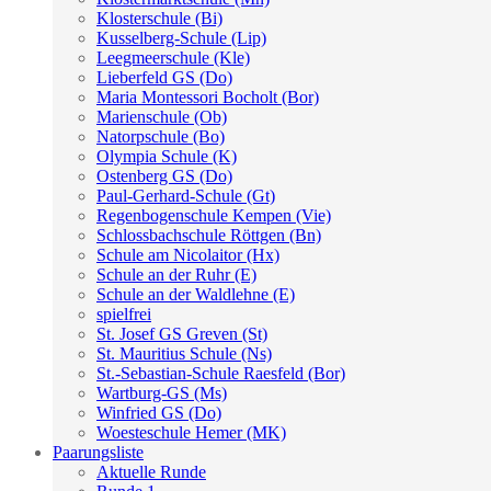
Klosterschule (Bi)
Kusselberg-Schule (Lip)
Leegmeerschule (Kle)
Lieberfeld GS (Do)
Maria Montessori Bocholt (Bor)
Marienschule (Ob)
Natorpschule (Bo)
Olympia Schule (K)
Ostenberg GS (Do)
Paul-Gerhard-Schule (Gt)
Regenbogenschule Kempen (Vie)
Schlossbachschule Röttgen (Bn)
Schule am Nicolaitor (Hx)
Schule an der Ruhr (E)
Schule an der Waldlehne (E)
spielfrei
St. Josef GS Greven (St)
St. Mauritius Schule (Ns)
St.-Sebastian-Schule Raesfeld (Bor)
Wartburg-GS (Ms)
Winfried GS (Do)
Woesteschule Hemer (MK)
Paarungsliste
Aktuelle Runde