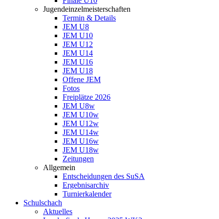
Finale U10
Jugendeinzelmeisterschaften
Termin & Details
JEM U8
JEM U10
JEM U12
JEM U14
JEM U16
JEM U18
Offene JEM
Fotos
Freiplätze 2026
JEM U8w
JEM U10w
JEM U12w
JEM U14w
JEM U16w
JEM U18w
Zeitungen
Allgemein
Entscheidungen des SuSA
Ergebnisarchiv
Turnierkalender
Schulschach
Aktuelles