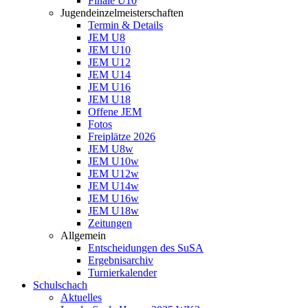
Finale U10
Jugendeinzelmeisterschaften
Termin & Details
JEM U8
JEM U10
JEM U12
JEM U14
JEM U16
JEM U18
Offene JEM
Fotos
Freiplätze 2026
JEM U8w
JEM U10w
JEM U12w
JEM U14w
JEM U16w
JEM U18w
Zeitungen
Allgemein
Entscheidungen des SuSA
Ergebnisarchiv
Turnierkalender
Schulschach
Aktuelles