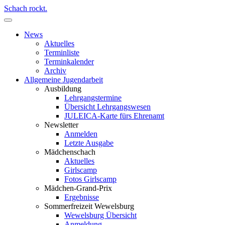
Schach rockt.
News
Aktuelles
Terminliste
Terminkalender
Archiv
Allgemeine Jugendarbeit
Ausbildung
Lehrgangstermine
Übersicht Lehrgangswesen
JULEICA-Karte fürs Ehrenamt
Newsletter
Anmelden
Letzte Ausgabe
Mädchenschach
Aktuelles
Girlscamp
Fotos Girlscamp
Mädchen-Grand-Prix
Ergebnisse
Sommerfreizeit Wewelsburg
Wewelsburg Übersicht
Anmeldung