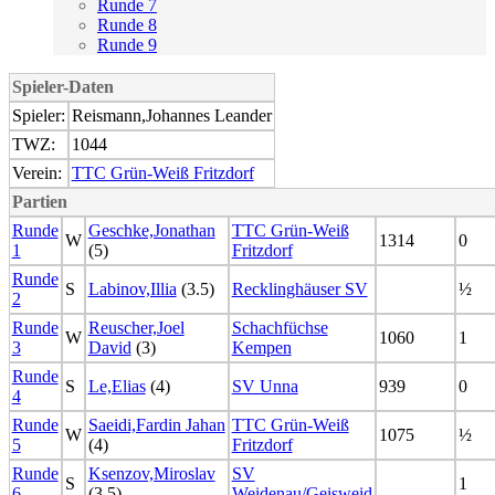
Runde 7
Runde 8
Runde 9
Spieler-Daten
Spieler:
Reismann,Johannes Leander
TWZ:
1044
Verein:
TTC Grün-Weiß Fritzdorf
Partien
Runde
Geschke,Jonathan
TTC Grün-Weiß
W
1314
0
1
(5)
Fritzdorf
Runde
S
Labinov,Illia
(3.5)
Recklinghäuser SV
½
2
Runde
Reuscher,Joel
Schachfüchse
W
1060
1
3
David
(3)
Kempen
Runde
S
Le,Elias
(4)
SV Unna
939
0
4
Runde
Saeidi,Fardin Jahan
TTC Grün-Weiß
W
1075
½
5
(4)
Fritzdorf
Runde
Ksenzov,Miroslav
SV
S
1
6
(3.5)
Weidenau/Geisweid