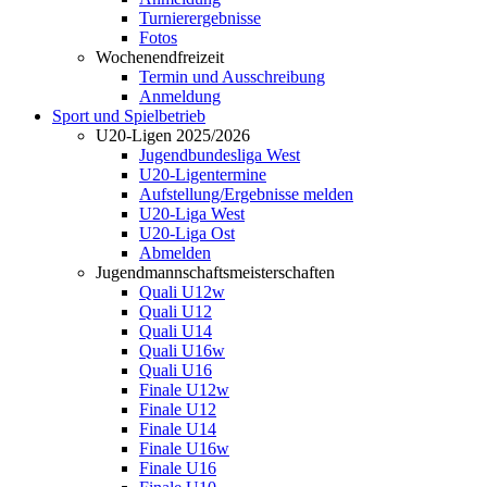
Turnierergebnisse
Fotos
Wochenendfreizeit
Termin und Ausschreibung
Anmeldung
Sport und Spielbetrieb
U20-Ligen 2025/2026
Jugendbundesliga West
U20-Ligentermine
Aufstellung/Ergebnisse melden
U20-Liga West
U20-Liga Ost
Abmelden
Jugendmannschaftsmeisterschaften
Quali U12w
Quali U12
Quali U14
Quali U16w
Quali U16
Finale U12w
Finale U12
Finale U14
Finale U16w
Finale U16