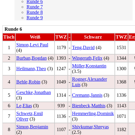
Runde 6
Runde 7
Runde 8
Runde 9
Runde 6
Tisch
Weiß
TWZ
-
Schwarz
TWZ
Er
Simon,Levi Paul
1
1179
-
Teng,David
(4)
1531
(4)
2
Burban,Bogdan
(4)
1393
-
Wingerath,Felix
(4)
1344
Müller,Konstantin
3
Heilmann,Theo
(3)
1247
-
1300
(3.5)
Rogner,Alexander
4
Behle,Robin
(3)
1049
-
1368
Luis
(3)
Geschke,Jonathan
5
1314
-
Cremann,Jannis
(3)
1336
(3)
6
Le,Elias
(3)
939
-
Bienbeck,Matthis
(3)
1143
Schwetz,Emil
Hemmerling,Dominik
7
1136
-
1071
Oliver
(3)
(3)
Simon,Benjamin
Shivkumar,Shreyas
8
1107
-
1182
(2)
(2.5)