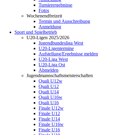
Turnierergebnisse
Fotos
Wochenendfreizeit
Termin und Ausschreibung
Anmeldung
Sport und Spielbetrieb
U20-Ligen 2025/2026
Jugendbundesliga West
U20-Ligentermine
Aufstellung/Ergebnisse melden
U20-Liga West
U20-Liga Ost
Abmelden
Jugendmannschaftsmeisterschaften
Quali U12w
Quali U12
Quali U14
Quali U16w
Quali U16
Finale U12w
Finale U12
Finale U14
Finale U16w
Finale U16