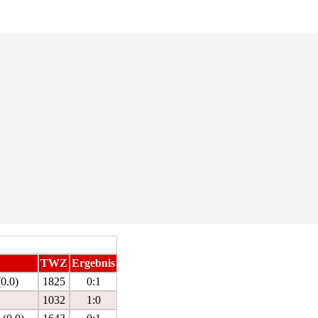
TWZ
Ergebnis
0.0)
1825
0:1
1032
1:0