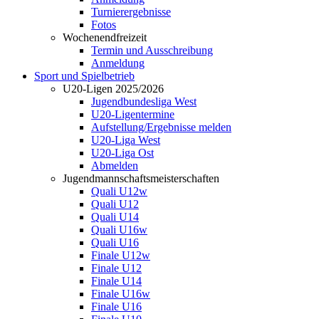
Turnierergebnisse
Fotos
Wochenendfreizeit
Termin und Ausschreibung
Anmeldung
Sport und Spielbetrieb
U20-Ligen 2025/2026
Jugendbundesliga West
U20-Ligentermine
Aufstellung/Ergebnisse melden
U20-Liga West
U20-Liga Ost
Abmelden
Jugendmannschaftsmeisterschaften
Quali U12w
Quali U12
Quali U14
Quali U16w
Quali U16
Finale U12w
Finale U12
Finale U14
Finale U16w
Finale U16