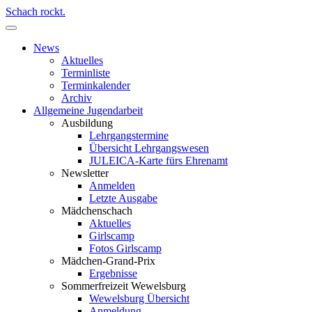
Schach rockt.
News
Aktuelles
Terminliste
Terminkalender
Archiv
Allgemeine Jugendarbeit
Ausbildung
Lehrgangstermine
Übersicht Lehrgangswesen
JULEICA-Karte fürs Ehrenamt
Newsletter
Anmelden
Letzte Ausgabe
Mädchenschach
Aktuelles
Girlscamp
Fotos Girlscamp
Mädchen-Grand-Prix
Ergebnisse
Sommerfreizeit Wewelsburg
Wewelsburg Übersicht
Anmeldung