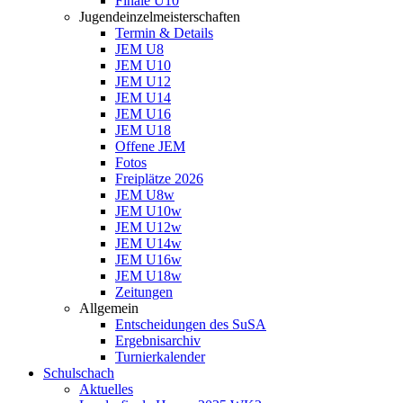
Finale U10
Jugendeinzelmeisterschaften
Termin & Details
JEM U8
JEM U10
JEM U12
JEM U14
JEM U16
JEM U18
Offene JEM
Fotos
Freiplätze 2026
JEM U8w
JEM U10w
JEM U12w
JEM U14w
JEM U16w
JEM U18w
Zeitungen
Allgemein
Entscheidungen des SuSA
Ergebnisarchiv
Turnierkalender
Schulschach
Aktuelles