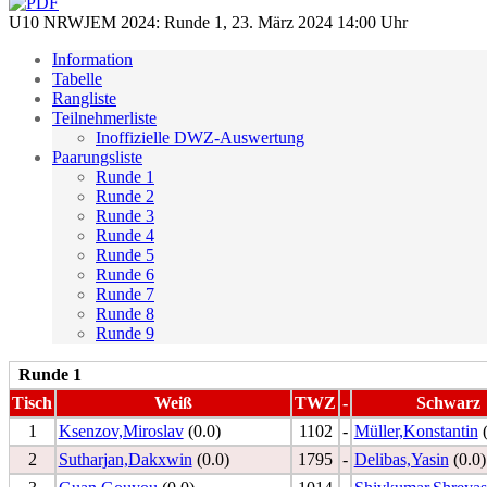
U10 NRWJEM 2024: Runde 1, 23. März 2024 14:00 Uhr
Information
Tabelle
Rangliste
Teilnehmerliste
Inoffizielle DWZ-Auswertung
Paarungsliste
Runde 1
Runde 2
Runde 3
Runde 4
Runde 5
Runde 6
Runde 7
Runde 8
Runde 9
Runde 1
Tisch
Weiß
TWZ
-
Schwarz
1
Ksenzov,Miroslav
(0.0)
1102
-
Müller,Konstantin
(
2
Sutharjan,Dakxwin
(0.0)
1795
-
Delibas,Yasin
(0.0)