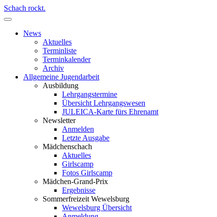
Schach rockt.
News
Aktuelles
Terminliste
Terminkalender
Archiv
Allgemeine Jugendarbeit
Ausbildung
Lehrgangstermine
Übersicht Lehrgangswesen
JULEICA-Karte fürs Ehrenamt
Newsletter
Anmelden
Letzte Ausgabe
Mädchenschach
Aktuelles
Girlscamp
Fotos Girlscamp
Mädchen-Grand-Prix
Ergebnisse
Sommerfreizeit Wewelsburg
Wewelsburg Übersicht
Anmeldung