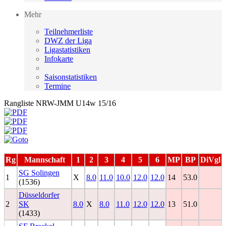
Mehr
Teilnehmerliste
DWZ der Liga
Ligastatistiken
Infokarte
Saisonstatistiken
Termine
Rangliste NRW-JMM U14w 15/16
Rg
Mannschaft
1
2
3
4
5
6
MP
BP
DiVgl
SG Solingen
1
X
8.0
11.0
10.0
12.0
12.0
14
53.0
(1536)
Düsseldorfer
2
SK
8.0
X
8.0
11.0
12.0
12.0
13
51.0
(1433)