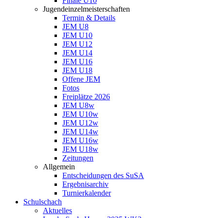
Finale U10
Jugendeinzelmeisterschaften
Termin & Details
JEM U8
JEM U10
JEM U12
JEM U14
JEM U16
JEM U18
Offene JEM
Fotos
Freiplätze 2026
JEM U8w
JEM U10w
JEM U12w
JEM U14w
JEM U16w
JEM U18w
Zeitungen
Allgemein
Entscheidungen des SuSA
Ergebnisarchiv
Turnierkalender
Schulschach
Aktuelles