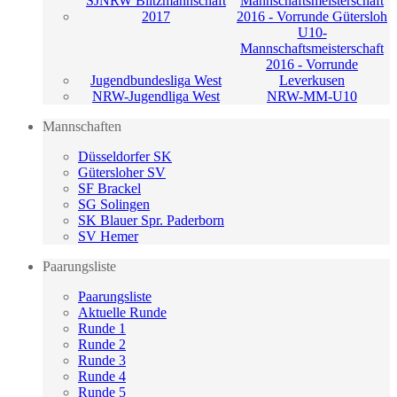
SJNRW Blitzmannschaft
Mannschaftsmeisterschaft
2017
2016 - Vorrunde Gütersloh
U10-
Mannschaftsmeisterschaft
2016 - Vorrunde
Jugendbundesliga West
Leverkusen
NRW-Jugendliga West
NRW-MM-U10
Mannschaften
Düsseldorfer SK
Gütersloher SV
SF Brackel
SG Solingen
SK Blauer Spr. Paderborn
SV Hemer
Paarungsliste
Paarungsliste
Aktuelle Runde
Runde 1
Runde 2
Runde 3
Runde 4
Runde 5