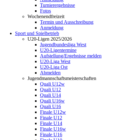
Turnierergebnisse
Fotos
Wochenendfreizeit
Termin und Ausschreibung
Anmeldung
Sport und Spielbetrieb
U20-Ligen 2025/2026
Jugendbundesliga West
U20-Ligentermine
Aufstellung/Ergebnisse melden
U20-Liga West
U20-Liga Ost
Abmelden
Jugendmannschaftsmeisterschaften
Quali U12w
Quali U12
Quali U14
Quali U16w
Quali U16
Finale U12w
Finale U12
Finale U14
Finale U16w
Finale U16