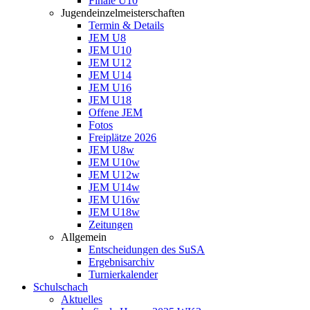
Finale U10
Jugendeinzelmeisterschaften
Termin & Details
JEM U8
JEM U10
JEM U12
JEM U14
JEM U16
JEM U18
Offene JEM
Fotos
Freiplätze 2026
JEM U8w
JEM U10w
JEM U12w
JEM U14w
JEM U16w
JEM U18w
Zeitungen
Allgemein
Entscheidungen des SuSA
Ergebnisarchiv
Turnierkalender
Schulschach
Aktuelles