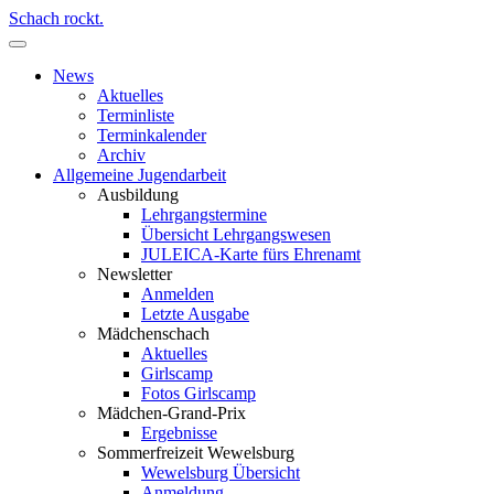
Schach rockt.
News
Aktuelles
Terminliste
Terminkalender
Archiv
Allgemeine Jugendarbeit
Ausbildung
Lehrgangstermine
Übersicht Lehrgangswesen
JULEICA-Karte fürs Ehrenamt
Newsletter
Anmelden
Letzte Ausgabe
Mädchenschach
Aktuelles
Girlscamp
Fotos Girlscamp
Mädchen-Grand-Prix
Ergebnisse
Sommerfreizeit Wewelsburg
Wewelsburg Übersicht
Anmeldung