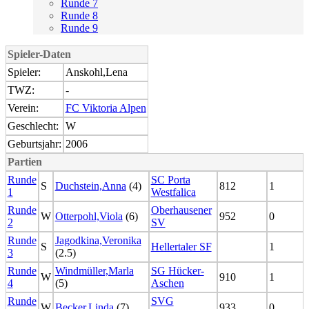
Runde 7
Runde 8
Runde 9
Spieler-Daten
Spieler:
Anskohl,Lena
TWZ:
-
Verein:
FC Viktoria Alpen
Geschlecht:
W
Geburtsjahr:
2006
Partien
Runde
SC Porta
S
Duchstein,Anna
(4)
812
1
1
Westfalica
Runde
Oberhausener
W
Otterpohl,Viola
(6)
952
0
2
SV
Runde
Jagodkina,Veronika
S
Hellertaler SF
1
3
(2.5)
Runde
Windmüller,Marla
SG Hücker-
W
910
1
4
(5)
Aschen
Runde
SVG
W
Becker,Linda
(7)
933
0