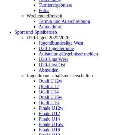
Turnierergebnisse
Fotos
Wochenendfreizeit
Termin und Ausschreibung
Anmeldung
Sport und Spielbetrieb
U20-Ligen 2025/2026
Jugendbundesliga West
U20-Ligentermine
Aufstellung/Ergebnisse melden
U20-Liga West
U20-Liga Ost
Abmelden
Jugendmannschaftsmeisterschaften
Quali U12w
Quali U12
Quali U14
Quali U16w
Quali U16
Finale U12w
Finale U12
Finale U14
Finale U16w
Finale U16