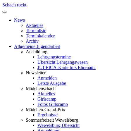
Schach rockt.
News
Aktuelles
Terminliste
Terminkalender
Archiv
Allgemeine Jugendarbeit
Ausbildung
Lehrgangstermine
Übersicht Lehrgangswesen
JULEICA-Karte fürs Ehrenamt
Newsletter
Anmelden
Letzte Ausgabe
Mädchenschach
Aktuelles
Girlscamp
Fotos Girlscamp
Mädchen-Grand-Prix
Ergebnisse
Sommerfreizeit Wewelsburg
Wewelsburg Übersicht
Anmeldung