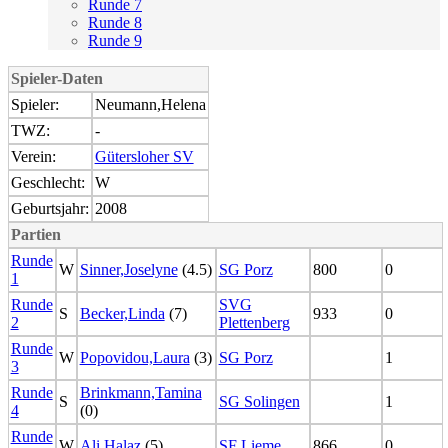
Runde 7
Runde 8
Runde 9
Spieler-Daten
Spieler:
Neumann,Helena
TWZ:
-
Verein:
Gütersloher SV
Geschlecht:
W
Geburtsjahr:
2008
Partien
Runde
W
Sinner,Joselyne
(4.5)
SG Porz
800
0
1
Runde
SVG
S
Becker,Linda
(7)
933
0
2
Plettenberg
Runde
W
Popovidou,Laura
(3)
SG Porz
1
3
Runde
Brinkmann,Tamina
S
SG Solingen
1
4
(0)
Runde
W
Ali,Halaz
(5)
SF Lieme
866
0