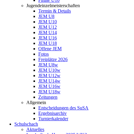
Finale U10
Jugendeinzelmeisterschaften
Termin & Details
JEM U8
JEM U10
JEM U12
JEM U14
JEM U16
JEM U18
Offene JEM
Fotos
Freiplätze 2026
JEM U8w
JEM U10w
JEM U12w
JEM U14w
JEM U16w
JEM U18w
Zeitungen
Allgemein
Entscheidungen des SuSA
Ergebnisarchiv
Turnierkalender
Schulschach
Aktuelles