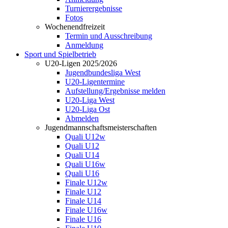
Turnierergebnisse
Fotos
Wochenendfreizeit
Termin und Ausschreibung
Anmeldung
Sport und Spielbetrieb
U20-Ligen 2025/2026
Jugendbundesliga West
U20-Ligentermine
Aufstellung/Ergebnisse melden
U20-Liga West
U20-Liga Ost
Abmelden
Jugendmannschaftsmeisterschaften
Quali U12w
Quali U12
Quali U14
Quali U16w
Quali U16
Finale U12w
Finale U12
Finale U14
Finale U16w
Finale U16