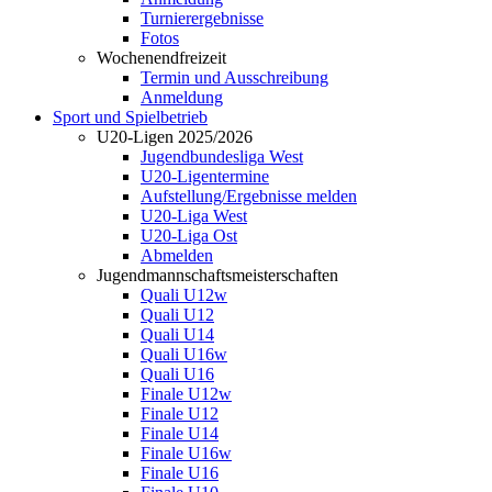
Turnierergebnisse
Fotos
Wochenendfreizeit
Termin und Ausschreibung
Anmeldung
Sport und Spielbetrieb
U20-Ligen 2025/2026
Jugendbundesliga West
U20-Ligentermine
Aufstellung/Ergebnisse melden
U20-Liga West
U20-Liga Ost
Abmelden
Jugendmannschaftsmeisterschaften
Quali U12w
Quali U12
Quali U14
Quali U16w
Quali U16
Finale U12w
Finale U12
Finale U14
Finale U16w
Finale U16