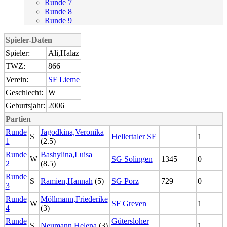
Runde 7
Runde 8
Runde 9
Spieler-Daten
Spieler:
Ali,Halaz
TWZ:
866
Verein:
SF Lieme
Geschlecht:
W
Geburtsjahr:
2006
Partien
Runde
Jagodkina,Veronika
S
Hellertaler SF
1
1
(2.5)
Runde
Bashylina,Luisa
W
SG Solingen
1345
0
2
(8.5)
Runde
S
Ramien,Hannah
(5)
SG Porz
729
0
3
Runde
Möllmann,Friederike
W
SF Greven
1
4
(3)
Runde
Gütersloher
S
Neumann,Helena
(3)
1