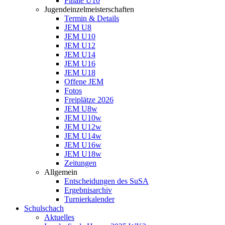
Finale U10
Jugendeinzelmeisterschaften
Termin & Details
JEM U8
JEM U10
JEM U12
JEM U14
JEM U16
JEM U18
Offene JEM
Fotos
Freiplätze 2026
JEM U8w
JEM U10w
JEM U12w
JEM U14w
JEM U16w
JEM U18w
Zeitungen
Allgemein
Entscheidungen des SuSA
Ergebnisarchiv
Turnierkalender
Schulschach
Aktuelles