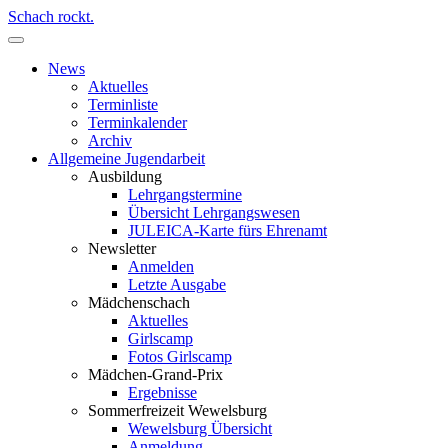
Schach rockt.
News
Aktuelles
Terminliste
Terminkalender
Archiv
Allgemeine Jugendarbeit
Ausbildung
Lehrgangstermine
Übersicht Lehrgangswesen
JULEICA-Karte fürs Ehrenamt
Newsletter
Anmelden
Letzte Ausgabe
Mädchenschach
Aktuelles
Girlscamp
Fotos Girlscamp
Mädchen-Grand-Prix
Ergebnisse
Sommerfreizeit Wewelsburg
Wewelsburg Übersicht
Anmeldung