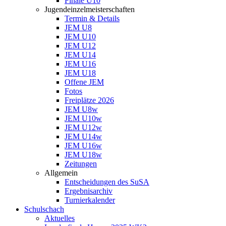
Finale U10
Jugendeinzelmeisterschaften
Termin & Details
JEM U8
JEM U10
JEM U12
JEM U14
JEM U16
JEM U18
Offene JEM
Fotos
Freiplätze 2026
JEM U8w
JEM U10w
JEM U12w
JEM U14w
JEM U16w
JEM U18w
Zeitungen
Allgemein
Entscheidungen des SuSA
Ergebnisarchiv
Turnierkalender
Schulschach
Aktuelles