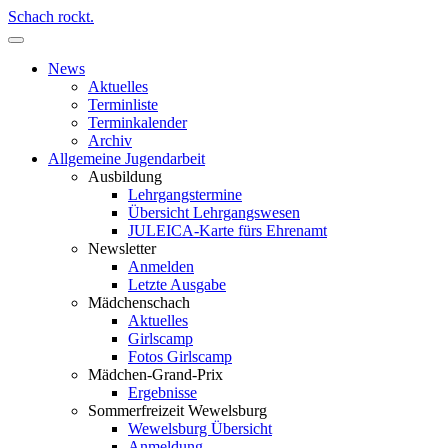
Schach rockt.
News
Aktuelles
Terminliste
Terminkalender
Archiv
Allgemeine Jugendarbeit
Ausbildung
Lehrgangstermine
Übersicht Lehrgangswesen
JULEICA-Karte fürs Ehrenamt
Newsletter
Anmelden
Letzte Ausgabe
Mädchenschach
Aktuelles
Girlscamp
Fotos Girlscamp
Mädchen-Grand-Prix
Ergebnisse
Sommerfreizeit Wewelsburg
Wewelsburg Übersicht
Anmeldung