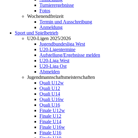
Turnierergebnisse
Fotos
Wochenendfreizeit
Termin und Ausschreibung
Anmeldung
Sport und Spielbetrieb
U20-Ligen 2025/2026
Jugendbundesliga West
U20-Ligentermine
Aufstellung/Ergebnisse melden
U20-Liga West
U20-Liga Ost
Abmelden
Jugendmannschaftsmeisterschaften
Quali U12w
Quali U12
Quali U14
Quali U16w
Quali U16
Finale U12w
Finale U12
Finale U14
Finale U16w
Finale U16