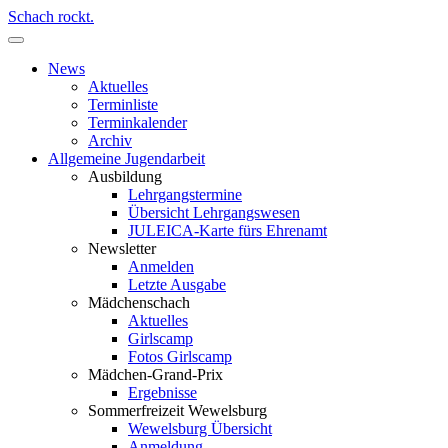
Schach rockt.
News
Aktuelles
Terminliste
Terminkalender
Archiv
Allgemeine Jugendarbeit
Ausbildung
Lehrgangstermine
Übersicht Lehrgangswesen
JULEICA-Karte fürs Ehrenamt
Newsletter
Anmelden
Letzte Ausgabe
Mädchenschach
Aktuelles
Girlscamp
Fotos Girlscamp
Mädchen-Grand-Prix
Ergebnisse
Sommerfreizeit Wewelsburg
Wewelsburg Übersicht
Anmeldung