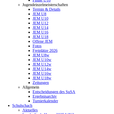
Finale U10
Jugendeinzelmeisterschaften
Termin & Details
JEM U8
JEM U10
JEM U12
JEM U14
JEM U16
JEM U18
Offene JEM
Fotos
Freiplätze 2026
JEM U8w
JEM U10w
JEM U12w
JEM U14w
JEM U16w
JEM U18w
Zeitungen
Allgemein
Entscheidungen des SuSA
Ergebnisarchiv
Turnierkalender
Schulschach
Aktuelles