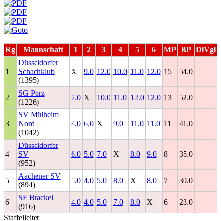
Rg
Mannschaft
1
2
3
4
5
6
MP
BP
DiVgl
Düsseldorfer
1
Schachklub
X
9.0
12.0
10.0
11.0
12.0
15
54.0
(1395)
SG Porz
2
7.0
X
10.0
11.0
12.0
12.0
13
52.0
(1226)
SV Mülheim
3
Nord
4.0
6.0
X
9.0
11.0
11.0
11
41.0
(1042)
Düsseldorfer
4
SV
6.0
5.0
7.0
X
8.0
9.0
8
35.0
(952)
Aachener SV
5
5.0
4.0
5.0
8.0
X
8.0
7
30.0
(894)
SF Brackel
6
4.0
4.0
5.0
7.0
8.0
X
6
28.0
(916)
Staffelleiter