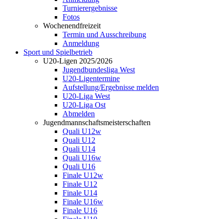
Turnierergebnisse
Fotos
Wochenendfreizeit
Termin und Ausschreibung
Anmeldung
Sport und Spielbetrieb
U20-Ligen 2025/2026
Jugendbundesliga West
U20-Ligentermine
Aufstellung/Ergebnisse melden
U20-Liga West
U20-Liga Ost
Abmelden
Jugendmannschaftsmeisterschaften
Quali U12w
Quali U12
Quali U14
Quali U16w
Quali U16
Finale U12w
Finale U12
Finale U14
Finale U16w
Finale U16