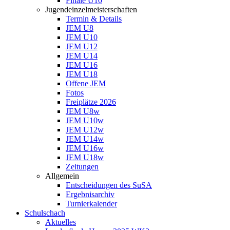
Finale U10
Jugendeinzelmeisterschaften
Termin & Details
JEM U8
JEM U10
JEM U12
JEM U14
JEM U16
JEM U18
Offene JEM
Fotos
Freiplätze 2026
JEM U8w
JEM U10w
JEM U12w
JEM U14w
JEM U16w
JEM U18w
Zeitungen
Allgemein
Entscheidungen des SuSA
Ergebnisarchiv
Turnierkalender
Schulschach
Aktuelles