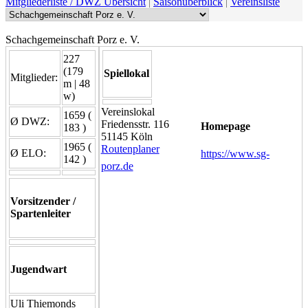
Mitgliederliste / DWZ Übersicht
|
Saisonüberblick
|
Vereinsliste
Schachgemeinschaft Porz e. V.
227
(179
Spiellokal
Mitglieder:
m | 48
w)
Vereinslokal
1659 (
Ø DWZ:
Friedensstr. 116
Homepage
183 )
51145 Köln
1965 (
Routenplaner
Ø ELO:
https://www.sg-
142 )
porz.de
Vorsitzender /
Spartenleiter
Jugendwart
Uli Thiemonds