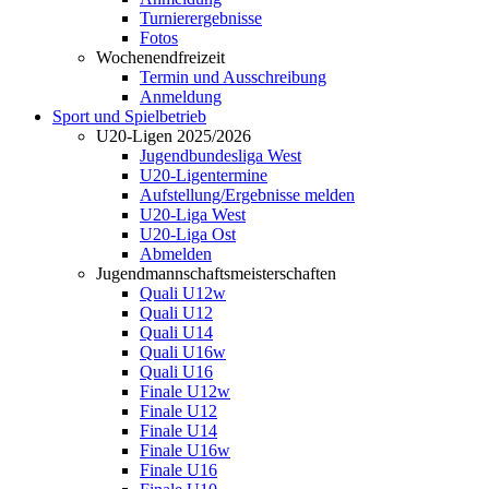
Turnierergebnisse
Fotos
Wochenendfreizeit
Termin und Ausschreibung
Anmeldung
Sport und Spielbetrieb
U20-Ligen 2025/2026
Jugendbundesliga West
U20-Ligentermine
Aufstellung/Ergebnisse melden
U20-Liga West
U20-Liga Ost
Abmelden
Jugendmannschaftsmeisterschaften
Quali U12w
Quali U12
Quali U14
Quali U16w
Quali U16
Finale U12w
Finale U12
Finale U14
Finale U16w
Finale U16