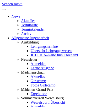
Schach rockt.
News
Aktuelles
Terminliste
Terminkalender
Archiv
Allgemeine Jugendarbeit
Ausbildung
Lehrgangstermine
Übersicht Lehrgangswesen
JULEICA-Karte fürs Ehrenamt
Newsletter
Anmelden
Letzte Ausgabe
Mädchenschach
Aktuelles
Girlscamp
Fotos Girlscamp
Mädchen-Grand-Prix
Ergebnisse
Sommerfreizeit Wewelsburg
Wewelsburg Übersicht
Anmeldung