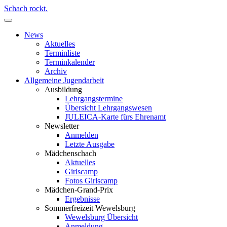
Schach rockt.
News
Aktuelles
Terminliste
Terminkalender
Archiv
Allgemeine Jugendarbeit
Ausbildung
Lehrgangstermine
Übersicht Lehrgangswesen
JULEICA-Karte fürs Ehrenamt
Newsletter
Anmelden
Letzte Ausgabe
Mädchenschach
Aktuelles
Girlscamp
Fotos Girlscamp
Mädchen-Grand-Prix
Ergebnisse
Sommerfreizeit Wewelsburg
Wewelsburg Übersicht
Anmeldung