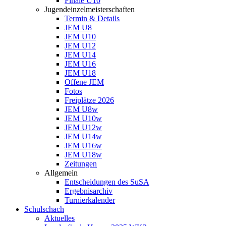
Finale U10
Jugendeinzelmeisterschaften
Termin & Details
JEM U8
JEM U10
JEM U12
JEM U14
JEM U16
JEM U18
Offene JEM
Fotos
Freiplätze 2026
JEM U8w
JEM U10w
JEM U12w
JEM U14w
JEM U16w
JEM U18w
Zeitungen
Allgemein
Entscheidungen des SuSA
Ergebnisarchiv
Turnierkalender
Schulschach
Aktuelles