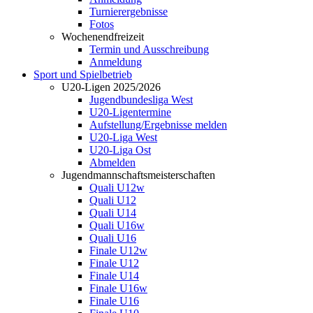
Turnierergebnisse
Fotos
Wochenendfreizeit
Termin und Ausschreibung
Anmeldung
Sport und Spielbetrieb
U20-Ligen 2025/2026
Jugendbundesliga West
U20-Ligentermine
Aufstellung/Ergebnisse melden
U20-Liga West
U20-Liga Ost
Abmelden
Jugendmannschaftsmeisterschaften
Quali U12w
Quali U12
Quali U14
Quali U16w
Quali U16
Finale U12w
Finale U12
Finale U14
Finale U16w
Finale U16