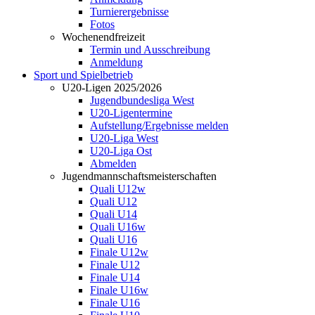
Turnierergebnisse
Fotos
Wochenendfreizeit
Termin und Ausschreibung
Anmeldung
Sport und Spielbetrieb
U20-Ligen 2025/2026
Jugendbundesliga West
U20-Ligentermine
Aufstellung/Ergebnisse melden
U20-Liga West
U20-Liga Ost
Abmelden
Jugendmannschaftsmeisterschaften
Quali U12w
Quali U12
Quali U14
Quali U16w
Quali U16
Finale U12w
Finale U12
Finale U14
Finale U16w
Finale U16