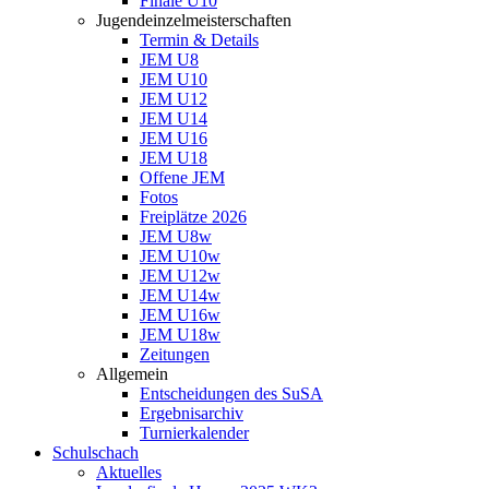
Finale U10
Jugendeinzelmeisterschaften
Termin & Details
JEM U8
JEM U10
JEM U12
JEM U14
JEM U16
JEM U18
Offene JEM
Fotos
Freiplätze 2026
JEM U8w
JEM U10w
JEM U12w
JEM U14w
JEM U16w
JEM U18w
Zeitungen
Allgemein
Entscheidungen des SuSA
Ergebnisarchiv
Turnierkalender
Schulschach
Aktuelles