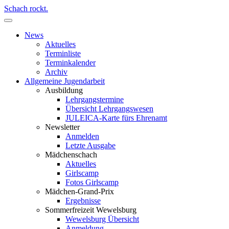
Schach rockt.
News
Aktuelles
Terminliste
Terminkalender
Archiv
Allgemeine Jugendarbeit
Ausbildung
Lehrgangstermine
Übersicht Lehrgangswesen
JULEICA-Karte fürs Ehrenamt
Newsletter
Anmelden
Letzte Ausgabe
Mädchenschach
Aktuelles
Girlscamp
Fotos Girlscamp
Mädchen-Grand-Prix
Ergebnisse
Sommerfreizeit Wewelsburg
Wewelsburg Übersicht
Anmeldung