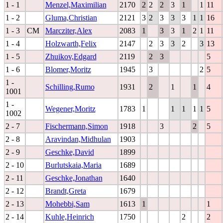
1 - 1
Menzel,Maximilian
2170
2
2
2
3
1
1
11
1 - 2
Gluma,Christian
2121
3
2
3
3
3
1
1
16
1 - 3
CM
Marcziter,Alex
2083
1
3
3
1
2
1
11
1 - 4
Holzwarth,Felix
2147
2
3
3
2
3
13
1 - 5
Zhuikov,Edgard
2119
2
3
5
1 - 6
Blomer,Moritz
1945
3
2
5
1 -
Schilling,Rumo
1931
2
1
1
4
1001
1 -
Wegener,Moritz
1783
1
1
1
1
1
5
1002
2 - 7
Fischermann,Simon
1918
3
2
5
2 - 8
Aravindan,Midhulan
1903
2 - 9
Geschke,David
1899
2 - 10
Burlutskaia,Maria
1689
2 - 11
Geschke,Jonathan
1640
2 - 12
Brandt,Greta
1679
2 - 13
Mohebbi,Sam
1613
1
1
2 - 14
Kuhle,Heinrich
1750
2
2