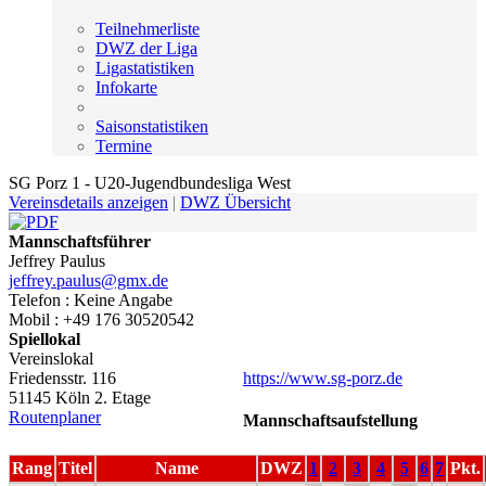
Teilnehmerliste
DWZ der Liga
Ligastatistiken
Infokarte
Saisonstatistiken
Termine
SG Porz 1 - U20-Jugendbundesliga West
Vereinsdetails anzeigen
|
DWZ Übersicht
Mannschaftsführer
Jeffrey Paulus
jeffrey.paulus@gmx.de
Telefon : Keine Angabe
Mobil : +49 176 30520542
Spiellokal
Vereinslokal
Friedensstr. 116
https://www.sg-porz.de
51145 Köln 2. Etage
Routenplaner
Mannschaftsaufstellung
Rang
Titel
Name
DWZ
1
2
3
4
5
6
7
Pkt.