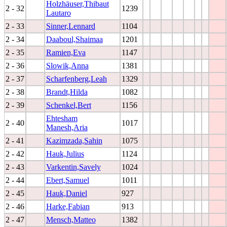
Holzhäuser,Thibaut
2 - 32
1239
Lautaro
2 - 33
Sinner,Lennard
1104
2 - 34
Daaboul,Shaimaa
1201
2 - 35
Ramien,Eva
1147
2 - 36
Slowik,Anna
1381
2 - 37
Scharfenberg,Leah
1329
2 - 38
Brandt,Hilda
1082
2 - 39
Schenkel,Bert
1156
Ehtesham
2 - 40
1017
Manesh,Aria
2 - 41
Kazimzada,Sahin
1075
2 - 42
Hauk,Julius
1124
2 - 43
Varkentin,Savely
1024
2 - 44
Ebert,Samuel
1011
2 - 45
Hauk,Daniel
927
2 - 46
Harke,Fabian
913
2 - 47
Mensch,Matteo
1382