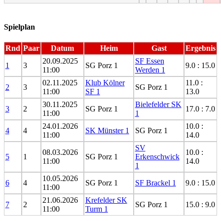
Spielplan
Rnd
Paar
Datum
Heim
Gast
Ergebnis
20.09.2025
SF Essen
1
3
SG Porz 1
9.0 : 15.0
11:00
Werden 1
02.11.2025
Klub Kölner
11.0 :
2
3
SG Porz 1
11:00
SF 1
13.0
30.11.2025
Bielefelder SK
3
2
SG Porz 1
17.0 : 7.0
11:00
1
24.01.2026
10.0 :
4
4
SK Münster 1
SG Porz 1
11:00
14.0
SV
08.03.2026
10.0 :
5
1
SG Porz 1
Erkenschwick
11:00
14.0
1
10.05.2026
6
4
SG Porz 1
SF Brackel 1
9.0 : 15.0
11:00
21.06.2026
Krefelder SK
7
2
SG Porz 1
15.0 : 9.0
11:00
Turm 1