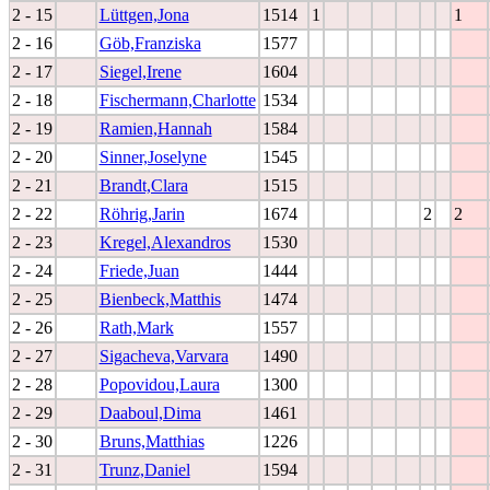
2 - 15
Lüttgen,Jona
1514
1
1
2 - 16
Göb,Franziska
1577
2 - 17
Siegel,Irene
1604
2 - 18
Fischermann,Charlotte
1534
2 - 19
Ramien,Hannah
1584
2 - 20
Sinner,Joselyne
1545
2 - 21
Brandt,Clara
1515
2 - 22
Röhrig,Jarin
1674
2
2
2 - 23
Kregel,Alexandros
1530
2 - 24
Friede,Juan
1444
2 - 25
Bienbeck,Matthis
1474
2 - 26
Rath,Mark
1557
2 - 27
Sigacheva,Varvara
1490
2 - 28
Popovidou,Laura
1300
2 - 29
Daaboul,Dima
1461
2 - 30
Bruns,Matthias
1226
2 - 31
Trunz,Daniel
1594