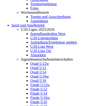
Turnierergebnisse
Fotos
Wochenendfreizeit
Termin und Ausschreibung
Anmeldung
Sport und Spielbetrieb
U20-Ligen 2025/2026
Jugendbundesliga West
U20-Ligentermine
Aufstellung/Ergebnisse melden
U20-Liga West
U20-Liga Ost
Abmelden
Jugendmannschaftsmeisterschaften
Quali U12w
Quali U12
Quali U14
Quali U16w
Quali U16
Finale U12w
Finale U12
Finale U14
Finale U16w
Finale U16