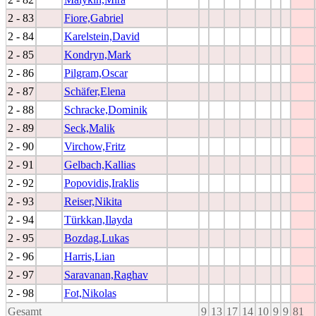
2 - 83
Fiore,Gabriel
2 - 84
Karelstein,David
2 - 85
Kondryn,Mark
2 - 86
Pilgram,Oscar
2 - 87
Schäfer,Elena
2 - 88
Schracke,Dominik
2 - 89
Seck,Malik
2 - 90
Virchow,Fritz
2 - 91
Gelbach,Kallias
2 - 92
Popovidis,Iraklis
2 - 93
Reiser,Nikita
2 - 94
Türkkan,Ilayda
2 - 95
Bozdag,Lukas
2 - 96
Harris,Lian
2 - 97
Saravanan,Raghav
2 - 98
Fot,Nikolas
Gesamt
9
13
17
14
10
9
9
81