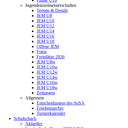
Finale U10
Jugendeinzelmeisterschaften
Termin & Details
JEM U8
JEM U10
JEM U12
JEM U14
JEM U16
JEM U18
Offene JEM
Fotos
Freiplätze 2026
JEM U8w
JEM U10w
JEM U12w
JEM U14w
JEM U16w
JEM U18w
Zeitungen
Allgemein
Entscheidungen des SuSA
Ergebnisarchiv
Turnierkalender
Schulschach
Aktuelles