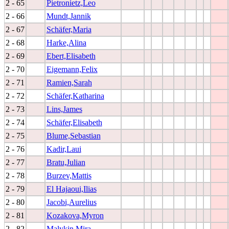
2 - 65
Pietronietz,Leo
2 - 66
Mundt,Jannik
2 - 67
Schäfer,Maria
2 - 68
Harke,Alina
2 - 69
Ebert,Elisabeth
2 - 70
Eigemann,Felix
2 - 71
Ramien,Sarah
2 - 72
Schäfer,Katharina
2 - 73
Lins,James
2 - 74
Schäfer,Elisabeth
2 - 75
Blume,Sebastian
2 - 76
Kadir,Laui
2 - 77
Bratu,Julian
2 - 78
Burzev,Mattis
2 - 79
El Hajaoui,Ilias
2 - 80
Jacobi,Aurelius
2 - 81
Kozakova,Myron
2 - 82
Malykin,Mira