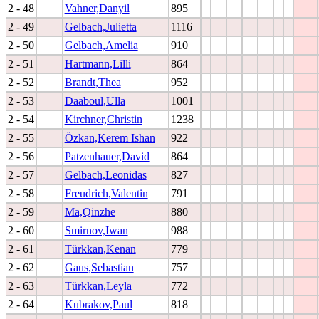
2 - 48
Vahner,Danyil
895
2 - 49
Gelbach,Julietta
1116
2 - 50
Gelbach,Amelia
910
2 - 51
Hartmann,Lilli
864
2 - 52
Brandt,Thea
952
2 - 53
Daaboul,Ulla
1001
2 - 54
Kirchner,Christin
1238
2 - 55
Özkan,Kerem Ishan
922
2 - 56
Patzenhauer,David
864
2 - 57
Gelbach,Leonidas
827
2 - 58
Freudrich,Valentin
791
2 - 59
Ma,Qinzhe
880
2 - 60
Smirnov,Iwan
988
2 - 61
Türkkan,Kenan
779
2 - 62
Gaus,Sebastian
757
2 - 63
Türkkan,Leyla
772
2 - 64
Kubrakov,Paul
818