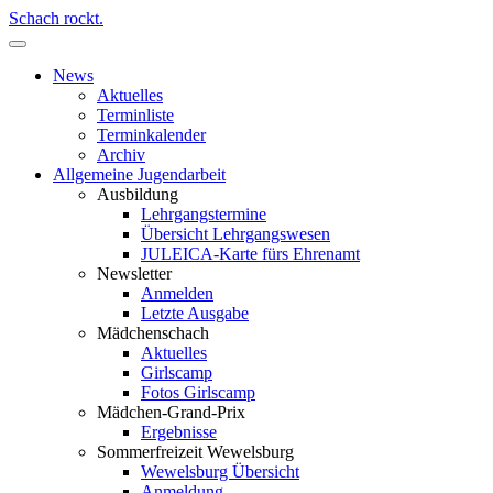
Schach rockt.
News
Aktuelles
Terminliste
Terminkalender
Archiv
Allgemeine Jugendarbeit
Ausbildung
Lehrgangstermine
Übersicht Lehrgangswesen
JULEICA-Karte fürs Ehrenamt
Newsletter
Anmelden
Letzte Ausgabe
Mädchenschach
Aktuelles
Girlscamp
Fotos Girlscamp
Mädchen-Grand-Prix
Ergebnisse
Sommerfreizeit Wewelsburg
Wewelsburg Übersicht
Anmeldung