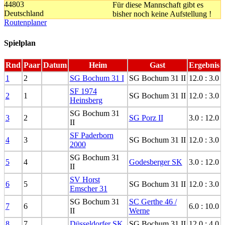
44803
Für diese Mannschaft gibt es
Deutschland
bisher noch keine Aufstellung !
Routenplaner
Spielplan
Rnd
Paar
Datum
Heim
Gast
Ergebnis
1
2
SG Bochum 31 I
SG Bochum 31 II
12.0 : 3.0
SF 1974
2
1
SG Bochum 31 II
12.0 : 3.0
Heinsberg
SG Bochum 31
3
2
SG Porz II
3.0 : 12.0
II
SF Paderborn
4
3
SG Bochum 31 II
12.0 : 3.0
2000
SG Bochum 31
5
4
Godesberger SK
3.0 : 12.0
II
SV Horst
6
5
SG Bochum 31 II
12.0 : 3.0
Emscher 31
SG Bochum 31
SC Gerthe 46 /
7
6
6.0 : 10.0
II
Werne
8
7
Düsseldorfer SK
SG Bochum 31 II
12.0 : 4.0