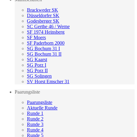
Brackweder SK
Düsseldorfer SK
Godesberger SK
SC Gerthe 46 / Werne
SF 1974 Heinsberg
SF Moers
SF Paderborn 2000
SG Bochum 31 I
SG Bochum 31 II
SG Kaarst
SG Porz I
SG Porz II
SG Solingen
SV Horst Emscher 31
Paarungsliste
Paarungsliste
Aktuelle Runde
Runde 1
Runde 2
Runde 3
Runde 4
Runde 5