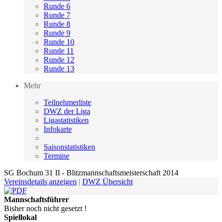
Runde 6
Runde 7
Runde 8
Runde 9
Runde 10
Runde 11
Runde 12
Runde 13
Mehr
Teilnehmerliste
DWZ der Liga
Ligastatistiken
Infokarte
Saisonstatistiken
Termine
SG Bochum 31 II - Blitzmannschaftsmeisterschaft 2014
Vereinsdetails anzeigen
|
DWZ Übersicht
Mannschaftsführer
Bisher noch nicht gesetzt !
Spiellokal