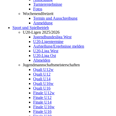
Turnierergebnisse
Fotos
Wochenendfreizeit
Termin und Ausschreibung
Anmeldung
Sport und Spielbetrieb
U20-Ligen 2025/2026
Jugendbundesliga West
U20-Ligentermine
Aufstellung/Ergebnisse melden
U20-Liga West
U20-Liga Ost
Abmelden
Jugendmannschaftsmeisterschaften
Quali U12w
Quali U12
Quali U14
Quali U16w
Quali U16
Finale U12w
Finale U12
Finale U14
Finale U16w
Finale U16