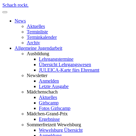
Schach rockt.
News
Aktuelles
Terminliste
Terminkalender
Archiv
Allgemeine Jugendarbeit
Ausbildung
Lehrgangstermine
Übersicht Lehrgangswesen
JULEICA-Karte fürs Ehrenamt
Newsletter
Anmelden
Letzte Ausgabe
Mädchenschach
Aktuelles
Girlscamp
Fotos Girlscamp
Mädchen-Grand-Prix
Ergebnisse
Sommerfreizeit Wewelsburg
Wewelsburg Übersicht
Anmeldung