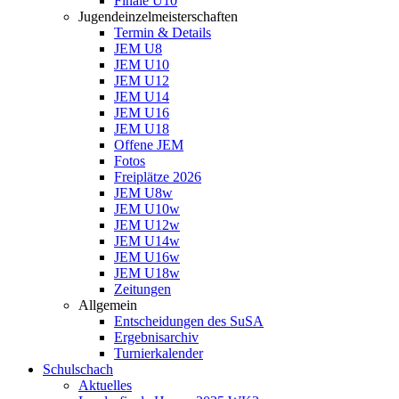
Finale U10
Jugendeinzelmeisterschaften
Termin & Details
JEM U8
JEM U10
JEM U12
JEM U14
JEM U16
JEM U18
Offene JEM
Fotos
Freiplätze 2026
JEM U8w
JEM U10w
JEM U12w
JEM U14w
JEM U16w
JEM U18w
Zeitungen
Allgemein
Entscheidungen des SuSA
Ergebnisarchiv
Turnierkalender
Schulschach
Aktuelles