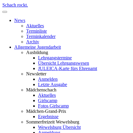
Schach rockt.
News
Aktuelles
Terminliste
Terminkalender
Archiv
Allgemeine Jugendarbeit
Ausbildung
Lehrgangstermine
Übersicht Lehrgangswesen
JULEICA-Karte fürs Ehrenamt
Newsletter
Anmelden
Letzte Ausgabe
Mädchenschach
Aktuelles
Girlscamp
Fotos Girlscamp
Mädchen-Grand-Prix
Ergebnisse
Sommerfreizeit Wewelsburg
Wewelsburg Übersicht
Anmeldung