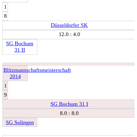
1
8
Düsseldorfer SK
12.0 : 4.0
SG Bochum
31 II
Blitzmannschaftsmeisterschaft
2014
1
9
SG Bochum 31 I
8.0 : 8.0
SG Solingen