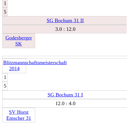
1
5
SG Bochum 31 II
3.0 : 12.0
Godesberger
SK
Blitzmannschaftsmeisterschaft
2014
1
5
SG Bochum 31 I
12.0 : 4.0
SV Horst
Emscher 31