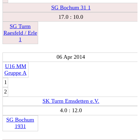
SG Bochum 31 1
17.0 : 10.0
SG Turm
Raesfeld / Erle
1
06 Apr 2014
U16 MM
Gruppe A
1
2
SK Turm Emsdetten e.V.
4.0 : 12.0
SG Bochum
1931