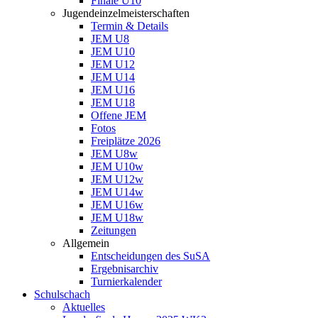
Finale U10
Jugendeinzelmeisterschaften
Termin & Details
JEM U8
JEM U10
JEM U12
JEM U14
JEM U16
JEM U18
Offene JEM
Fotos
Freiplätze 2026
JEM U8w
JEM U10w
JEM U12w
JEM U14w
JEM U16w
JEM U18w
Zeitungen
Allgemein
Entscheidungen des SuSA
Ergebnisarchiv
Turnierkalender
Schulschach
Aktuelles