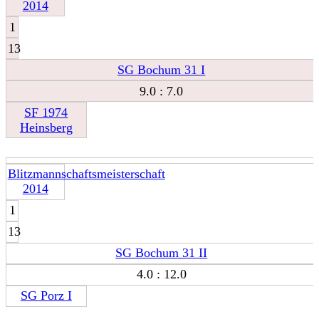
2014
1
13
SG Bochum 31 I
9.0 : 7.0
SF 1974
Heinsberg
Blitzmannschaftsmeisterschaft
2014
1
13
SG Bochum 31 II
4.0 : 12.0
SG Porz I