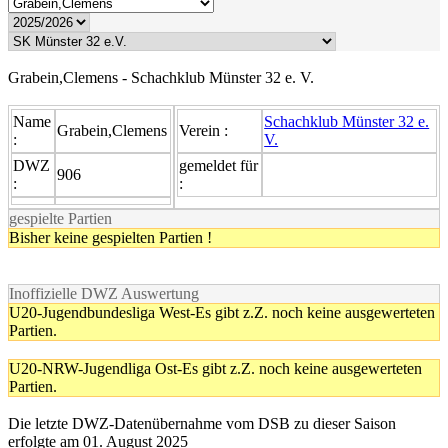
Grabein,Clemens - Schachklub Münster 32 e. V.
Name
Schachklub Münster 32 e.
Grabein,Clemens
Verein :
:
V.
DWZ
gemeldet für
906
:
:
gespielte Partien
Bisher keine gespielten Partien !
Inoffizielle DWZ Auswertung
U20-Jugendbundesliga West-Es gibt z.Z. noch keine ausgewerteten
Partien.
U20-NRW-Jugendliga Ost-Es gibt z.Z. noch keine ausgewerteten
Partien.
Die letzte DWZ-Datenübernahme vom DSB zu dieser Saison
erfolgte am 01. August 2025