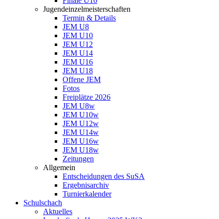
Finale U10
Jugendeinzelmeisterschaften
Termin & Details
JEM U8
JEM U10
JEM U12
JEM U14
JEM U16
JEM U18
Offene JEM
Fotos
Freiplätze 2026
JEM U8w
JEM U10w
JEM U12w
JEM U14w
JEM U16w
JEM U18w
Zeitungen
Allgemein
Entscheidungen des SuSA
Ergebnisarchiv
Turnierkalender
Schulschach
Aktuelles