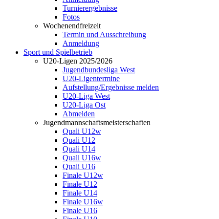
Turnierergebnisse
Fotos
Wochenendfreizeit
Termin und Ausschreibung
Anmeldung
Sport und Spielbetrieb
U20-Ligen 2025/2026
Jugendbundesliga West
U20-Ligentermine
Aufstellung/Ergebnisse melden
U20-Liga West
U20-Liga Ost
Abmelden
Jugendmannschaftsmeisterschaften
Quali U12w
Quali U12
Quali U14
Quali U16w
Quali U16
Finale U12w
Finale U12
Finale U14
Finale U16w
Finale U16