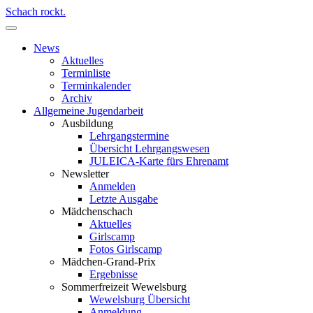
Schach rockt.
News
Aktuelles
Terminliste
Terminkalender
Archiv
Allgemeine Jugendarbeit
Ausbildung
Lehrgangstermine
Übersicht Lehrgangswesen
JULEICA-Karte fürs Ehrenamt
Newsletter
Anmelden
Letzte Ausgabe
Mädchenschach
Aktuelles
Girlscamp
Fotos Girlscamp
Mädchen-Grand-Prix
Ergebnisse
Sommerfreizeit Wewelsburg
Wewelsburg Übersicht
Anmeldung