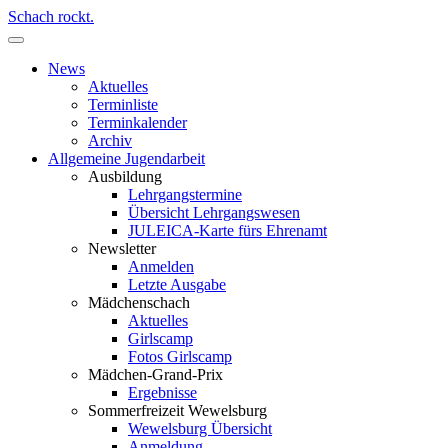
Schach rockt.
News
Aktuelles
Terminliste
Terminkalender
Archiv
Allgemeine Jugendarbeit
Ausbildung
Lehrgangstermine
Übersicht Lehrgangswesen
JULEICA-Karte fürs Ehrenamt
Newsletter
Anmelden
Letzte Ausgabe
Mädchenschach
Aktuelles
Girlscamp
Fotos Girlscamp
Mädchen-Grand-Prix
Ergebnisse
Sommerfreizeit Wewelsburg
Wewelsburg Übersicht
Anmeldung