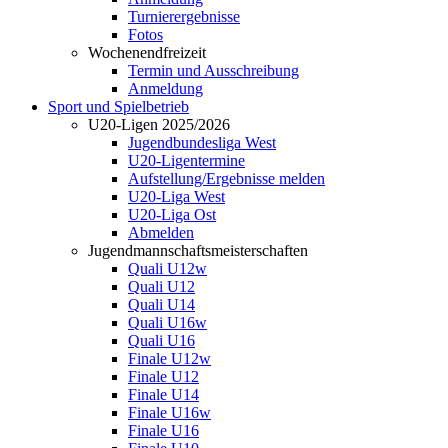
Turnierergebnisse
Fotos
Wochenendfreizeit
Termin und Ausschreibung
Anmeldung
Sport und Spielbetrieb
U20-Ligen 2025/2026
Jugendbundesliga West
U20-Ligentermine
Aufstellung/Ergebnisse melden
U20-Liga West
U20-Liga Ost
Abmelden
Jugendmannschaftsmeisterschaften
Quali U12w
Quali U12
Quali U14
Quali U16w
Quali U16
Finale U12w
Finale U12
Finale U14
Finale U16w
Finale U16