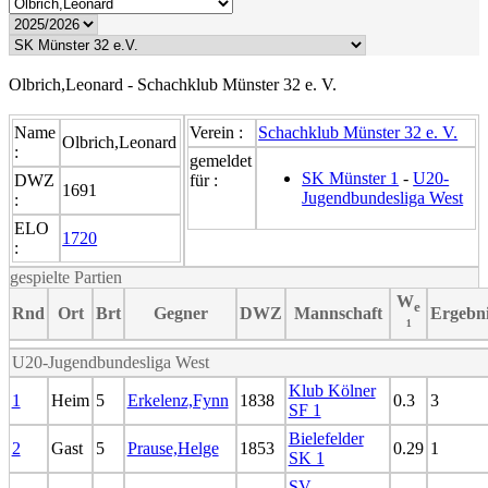
Olbrich,Leonard - Schachklub Münster 32 e. V.
Name
Verein :
Schachklub Münster 32 e. V.
Olbrich,Leonard
:
gemeldet
SK Münster 1
-
U20-
DWZ
für :
1691
Jugendbundesliga West
:
ELO
1720
:
gespielte Partien
W
e
Rnd
Ort
Brt
Gegner
DWZ
Mannschaft
Ergebn
¹
U20-Jugendbundesliga West
Klub Kölner
1
Heim
5
Erkelenz,Fynn
1838
0.3
3
SF 1
Bielefelder
2
Gast
5
Prause,Helge
1853
0.29
1
SK 1
SV