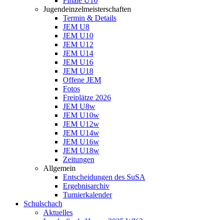
Finale U10
Jugendeinzelmeisterschaften
Termin & Details
JEM U8
JEM U10
JEM U12
JEM U14
JEM U16
JEM U18
Offene JEM
Fotos
Freiplätze 2026
JEM U8w
JEM U10w
JEM U12w
JEM U14w
JEM U16w
JEM U18w
Zeitungen
Allgemein
Entscheidungen des SuSA
Ergebnisarchiv
Turnierkalender
Schulschach
Aktuelles