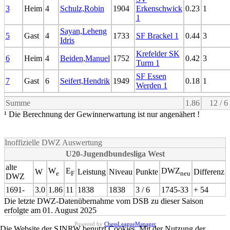
3
Heim
4
Schulz,Robin
1904
Erkenschwick
0.23
1
1
Sayan,Leheng
5
Gast
4
1733
SF Brackel 1
0.44
3
Idris
Krefelder SK
6
Heim
4
Beiden,Manuel
1752
0.42
3
Turm 1
SF Essen
7
Gast
6
Seifert,Hendrik
1949
0.18
1
Werden 1
Summe
1.86
12 / 6
¹ Die Berechnung der Gewinnerwartung ist nur angenähert !
Inoffizielle DWZ Auswertung
U20-Jugendbundesliga West
alte
W
E
DWZ
W
Leistung
Niveau
Punkte
Differenz
e
F
neu
DWZ
1691-
3.0
1.86
11
1838
1838
3 / 6
1745-33
+ 54
Die letzte DWZ-Datenübernahme vom DSB zu dieser Saison
erfolgte am 01. August 2025
Powered by
ChessLeagueManager
Die Website der SJNRW benutzt Cookies. Mit der Nutzung der