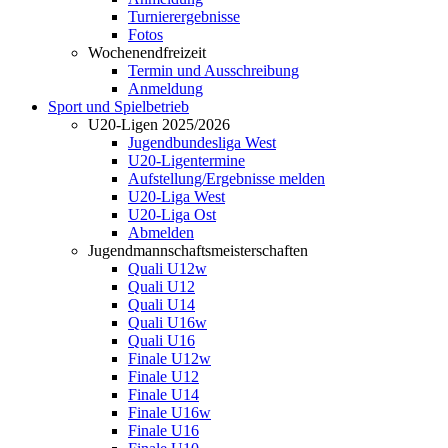
Turnierergebnisse
Fotos
Wochenendfreizeit
Termin und Ausschreibung
Anmeldung
Sport und Spielbetrieb
U20-Ligen 2025/2026
Jugendbundesliga West
U20-Ligentermine
Aufstellung/Ergebnisse melden
U20-Liga West
U20-Liga Ost
Abmelden
Jugendmannschaftsmeisterschaften
Quali U12w
Quali U12
Quali U14
Quali U16w
Quali U16
Finale U12w
Finale U12
Finale U14
Finale U16w
Finale U16