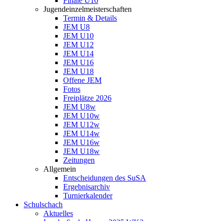
Finale U10
Jugendeinzelmeisterschaften
Termin & Details
JEM U8
JEM U10
JEM U12
JEM U14
JEM U16
JEM U18
Offene JEM
Fotos
Freiplätze 2026
JEM U8w
JEM U10w
JEM U12w
JEM U14w
JEM U16w
JEM U18w
Zeitungen
Allgemein
Entscheidungen des SuSA
Ergebnisarchiv
Turnierkalender
Schulschach
Aktuelles