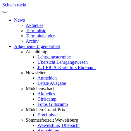
Schach rockt.
News
Aktuelles
Terminliste
Terminkalender
Archiv
Allgemeine Jugendarbeit
Ausbildung
Lehrgangstermine
Übersicht Lehrgangswesen
JULEICA-Karte fürs Ehrenamt
Newsletter
Anmelden
Letzte Ausgabe
Mädchenschach
Aktuelles
Girlscamp
Fotos Girlscamp
Mädchen-Grand-Prix
Ergebnisse
Sommerfreizeit Wewelsburg
Wewelsburg Übersicht
Anmeldung