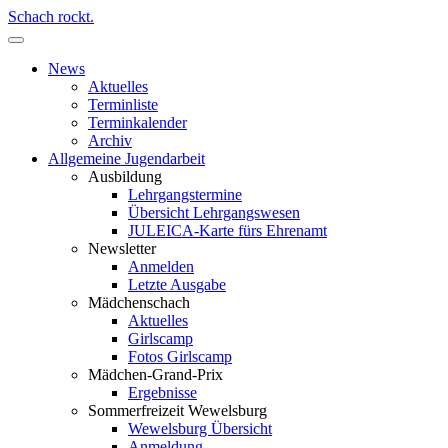
Schach rockt.
News
Aktuelles
Terminliste
Terminkalender
Archiv
Allgemeine Jugendarbeit
Ausbildung
Lehrgangstermine
Übersicht Lehrgangswesen
JULEICA-Karte fürs Ehrenamt
Newsletter
Anmelden
Letzte Ausgabe
Mädchenschach
Aktuelles
Girlscamp
Fotos Girlscamp
Mädchen-Grand-Prix
Ergebnisse
Sommerfreizeit Wewelsburg
Wewelsburg Übersicht
Anmeldung