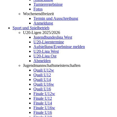
Turnierergebnisse
Fotos
Wochenendfreizeit
Termin und Ausschreibung
Anmeldung
Sport und Spielbetrieb
U20-Ligen 2025/2026
Jugendbundesliga West
U20-Ligentermine
Aufstellung/Ergebnisse melden
U20-Liga West
U20-Liga Ost
Abmelden
Jugendmannschaftsmeisterschaften
Quali U12w
Quali U12
Quali U14
Quali U16w
Quali U16
Finale U12w
Finale U12
Finale U14
Finale U16w
Finale U16