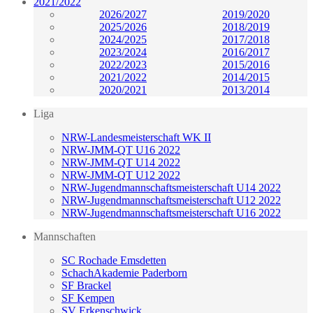
2021/2022
2026/2027
2019/2020
2025/2026
2018/2019
2024/2025
2017/2018
2023/2024
2016/2017
2022/2023
2015/2016
2021/2022
2014/2015
2020/2021
2013/2014
Liga
NRW-Landesmeisterschaft WK II
NRW-JMM-QT U16 2022
NRW-JMM-QT U14 2022
NRW-JMM-QT U12 2022
NRW-Jugendmannschaftsmeisterschaft U14 2022
NRW-Jugendmannschaftsmeisterschaft U12 2022
NRW-Jugendmannschaftsmeisterschaft U16 2022
Mannschaften
SC Rochade Emsdetten
SchachAkademie Paderborn
SF Brackel
SF Kempen
SV Erkenschwick