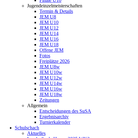
Finale U10
Jugendeinzelmeisterschaften
Termin & Details
JEM U8
JEM U10
JEM U12
JEM U14
JEM U16
JEM U18
Offene JEM
Fotos
Freiplätze 2026
JEM U8w
JEM U10w
JEM U12w
JEM U14w
JEM U16w
JEM U18w
Zeitungen
Allgemein
Entscheidungen des SuSA
Ergebnisarchiv
Turnierkalender
Schulschach
Aktuelles