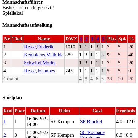
Mannschaftsführer
Bisher noch nicht gesetzt !
Spiellokal
Mannschaftsaufstellung
Nr
Titel
Name
DWZ
1
2
3
4
5
Pkt.
Spl.
%
1
Hesse,Frederik
1010
1
1
1
3
1
7
5
20
2
Kempkens,Mathilda
889
1
3
1
1
3
9
5
40
3
Schwind,Moritz
1
3
1
1
1
7
5
20
4
Hesse,Johannes
745
1
1
1
1
1
5
5
0
Gesamt
4
8
4
6
6
28
20
20
Spielplan
Rnd
Paar
Datum
Heim
Gast
Ergebnis
16.06.2022
1
1
SF Kempen
SF Brackel
4.0 : 12.0
14:00
17.06.2022
SC Rochade
2
3
SF Kempen
8.0 : 8.0
09:00
Emsdetten