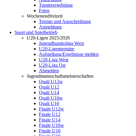
Turnierergebnisse
Fotos
Wochenendfreizeit
Termin und Ausschreibung
Anmeldung
Sport und Spielbetrieb
U20-Ligen 2025/2026
Jugendbundesliga West
U20-Ligentermine
Aufstellung/Ergebnisse melden
U20-Liga West
U20-Liga Ost
Abmelden
Jugendmannschaftsmeisterschaften
Quali U12w
Quali U12
Quali U14
Quali U16w
Quali U16
Finale U12w
Finale U12
Finale U14
Finale U16w
Finale U16