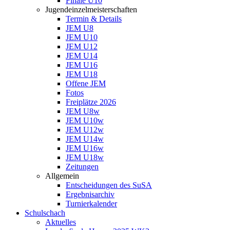
Finale U10
Jugendeinzelmeisterschaften
Termin & Details
JEM U8
JEM U10
JEM U12
JEM U14
JEM U16
JEM U18
Offene JEM
Fotos
Freiplätze 2026
JEM U8w
JEM U10w
JEM U12w
JEM U14w
JEM U16w
JEM U18w
Zeitungen
Allgemein
Entscheidungen des SuSA
Ergebnisarchiv
Turnierkalender
Schulschach
Aktuelles