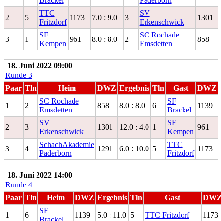
Brackel
Paderborn
TTC
SV
2
5
1173
7.0 : 9.0
3
1301
Fritzdorf
Erkenschwick
SF
SC Rochade
3
1
961
8.0 : 8.0
2
858
Kempen
Emsdetten
18. Juni 2022 09:00
Runde 3
Paar
Tln
Heim
DWZ
Ergebnis
Tln
Gast
DWZ
SC Rochade
SF
1
2
858
8.0 : 8.0
6
1139
Emsdetten
Brackel
SV
SF
2
3
1301
12.0 : 4.0
1
961
Erkenschwick
Kempen
SchachAkademie
TTC
3
4
1291
6.0 : 10.0
5
1173
Paderborn
Fritzdorf
18. Juni 2022 14:00
Runde 4
Paar
Tln
Heim
DWZ
Ergebnis
Tln
Gast
DW
SF
1
6
1139
5.0 : 11.0
5
TTC Fritzdorf
1173
Brackel