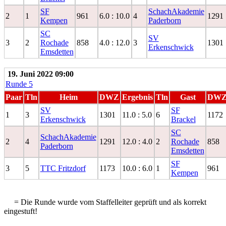
SF
SchachAkademie
2
1
961
6.0 : 10.0
4
1291
Kempen
Paderborn
SC
SV
3
2
Rochade
858
4.0 : 12.0
3
1301
Erkenschwick
Emsdetten
19. Juni 2022 09:00
Runde 5
Paar
Tln
Heim
DWZ
Ergebnis
Tln
Gast
DW
SV
SF
1
3
1301
11.0 : 5.0
6
1172
Erkenschwick
Brackel
SC
SchachAkademie
2
4
1291
12.0 : 4.0
2
Rochade
858
Paderborn
Emsdetten
SF
3
5
TTC Fritzdorf
1173
10.0 : 6.0
1
961
Kempen
= Die Runde wurde vom Staffelleiter geprüft und als korrekt
eingestuft!