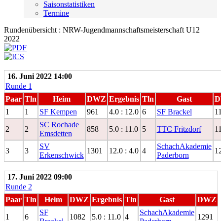
Saisonstatistiken
Termine
Rundenübersicht : NRW-Jugendmannschaftsmeisterschaft U12
2022
16. Juni 2022 14:00
Runde 1
Paar
Tln
Heim
DWZ
Ergebnis
Tln
Gast
D
1
1
SF Kempen
961
4.0 : 12.0
6
SF Brackel
1
SC Rochade
2
2
858
5.0 : 11.0
5
TTC Fritzdorf
1
Emsdetten
SV
SchachAkademie
3
3
1301
12.0 : 4.0
4
1
Erkenschwick
Paderborn
17. Juni 2022 09:00
Runde 2
Paar
Tln
Heim
DWZ
Ergebnis
Tln
Gast
DWZ
SF
SchachAkademie
1
6
1082
5.0 : 11.0
4
1291