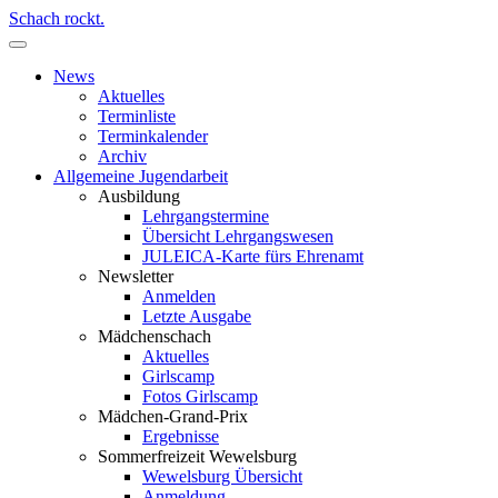
Schach rockt.
News
Aktuelles
Terminliste
Terminkalender
Archiv
Allgemeine Jugendarbeit
Ausbildung
Lehrgangstermine
Übersicht Lehrgangswesen
JULEICA-Karte fürs Ehrenamt
Newsletter
Anmelden
Letzte Ausgabe
Mädchenschach
Aktuelles
Girlscamp
Fotos Girlscamp
Mädchen-Grand-Prix
Ergebnisse
Sommerfreizeit Wewelsburg
Wewelsburg Übersicht
Anmeldung