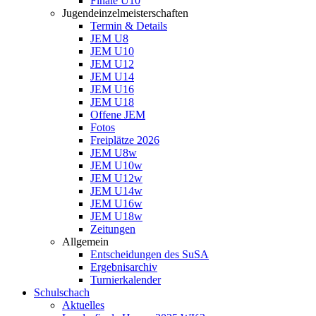
Finale U10
Jugendeinzelmeisterschaften
Termin & Details
JEM U8
JEM U10
JEM U12
JEM U14
JEM U16
JEM U18
Offene JEM
Fotos
Freiplätze 2026
JEM U8w
JEM U10w
JEM U12w
JEM U14w
JEM U16w
JEM U18w
Zeitungen
Allgemein
Entscheidungen des SuSA
Ergebnisarchiv
Turnierkalender
Schulschach
Aktuelles