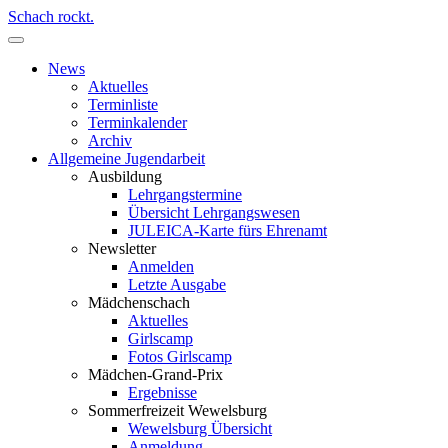
Schach rockt.
News
Aktuelles
Terminliste
Terminkalender
Archiv
Allgemeine Jugendarbeit
Ausbildung
Lehrgangstermine
Übersicht Lehrgangswesen
JULEICA-Karte fürs Ehrenamt
Newsletter
Anmelden
Letzte Ausgabe
Mädchenschach
Aktuelles
Girlscamp
Fotos Girlscamp
Mädchen-Grand-Prix
Ergebnisse
Sommerfreizeit Wewelsburg
Wewelsburg Übersicht
Anmeldung