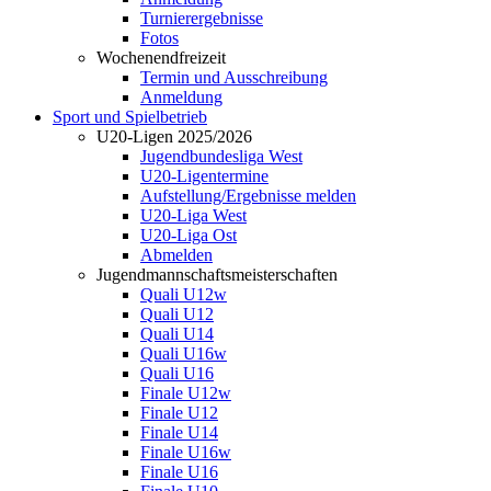
Turnierergebnisse
Fotos
Wochenendfreizeit
Termin und Ausschreibung
Anmeldung
Sport und Spielbetrieb
U20-Ligen 2025/2026
Jugendbundesliga West
U20-Ligentermine
Aufstellung/Ergebnisse melden
U20-Liga West
U20-Liga Ost
Abmelden
Jugendmannschaftsmeisterschaften
Quali U12w
Quali U12
Quali U14
Quali U16w
Quali U16
Finale U12w
Finale U12
Finale U14
Finale U16w
Finale U16