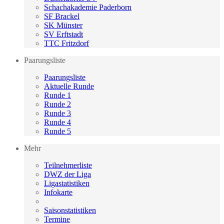
Schachakademie Paderborn
SF Brackel
SK Münster
SV Erftstadt
TTC Fritzdorf
Paarungsliste
Paarungsliste
Aktuelle Runde
Runde 1
Runde 2
Runde 3
Runde 4
Runde 5
Mehr
Teilnehmerliste
DWZ der Liga
Ligastatistiken
Infokarte
Saisonstatistiken
Termine