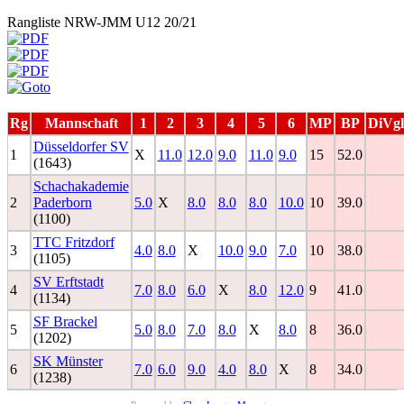
Rangliste NRW-JMM U12 20/21
Rg
Mannschaft
1
2
3
4
5
6
MP
BP
DiVgl
Düsseldorfer SV
1
X
11.0
12.0
9.0
11.0
9.0
15
52.0
(1643)
Schachakademie
2
Paderborn
5.0
X
8.0
8.0
8.0
10.0
10
39.0
(1100)
TTC Fritzdorf
3
4.0
8.0
X
10.0
9.0
7.0
10
38.0
(1105)
SV Erftstadt
4
7.0
8.0
6.0
X
8.0
12.0
9
41.0
(1134)
SF Brackel
5
5.0
8.0
7.0
8.0
X
8.0
8
36.0
(1202)
SK Münster
6
7.0
6.0
9.0
4.0
8.0
X
8
34.0
(1238)