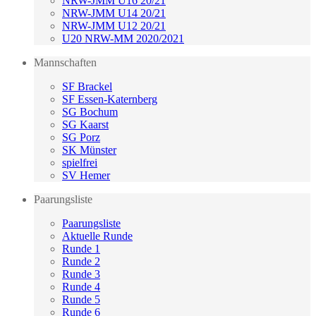
NRW-JMM U16 20/21
NRW-JMM U14 20/21
NRW-JMM U12 20/21
U20 NRW-MM 2020/2021
Mannschaften
SF Brackel
SF Essen-Katernberg
SG Bochum
SG Kaarst
SG Porz
SK Münster
spielfrei
SV Hemer
Paarungsliste
Paarungsliste
Aktuelle Runde
Runde 1
Runde 2
Runde 3
Runde 4
Runde 5
Runde 6