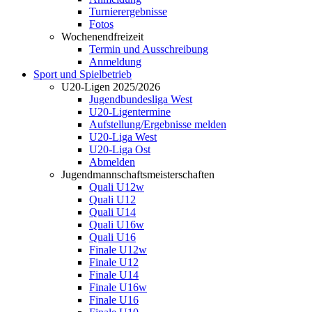
Turnierergebnisse
Fotos
Wochenendfreizeit
Termin und Ausschreibung
Anmeldung
Sport und Spielbetrieb
U20-Ligen 2025/2026
Jugendbundesliga West
U20-Ligentermine
Aufstellung/Ergebnisse melden
U20-Liga West
U20-Liga Ost
Abmelden
Jugendmannschaftsmeisterschaften
Quali U12w
Quali U12
Quali U14
Quali U16w
Quali U16
Finale U12w
Finale U12
Finale U14
Finale U16w
Finale U16