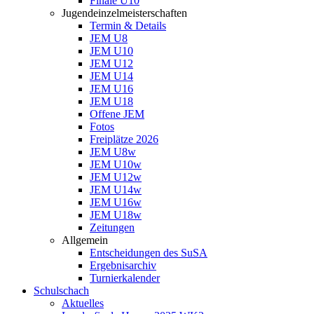
Finale U10
Jugendeinzelmeisterschaften
Termin & Details
JEM U8
JEM U10
JEM U12
JEM U14
JEM U16
JEM U18
Offene JEM
Fotos
Freiplätze 2026
JEM U8w
JEM U10w
JEM U12w
JEM U14w
JEM U16w
JEM U18w
Zeitungen
Allgemein
Entscheidungen des SuSA
Ergebnisarchiv
Turnierkalender
Schulschach
Aktuelles