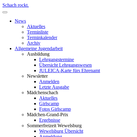
Schach rockt.
News
Aktuelles
Terminliste
Terminkalender
Archiv
Allgemeine Jugendarbeit
Ausbildung
Lehrgangstermine
Übersicht Lehrgangswesen
JULEICA-Karte fürs Ehrenamt
Newsletter
Anmelden
Letzte Ausgabe
Mädchenschach
Aktuelles
Girlscamp
Fotos Girlscamp
Mädchen-Grand-Prix
Ergebnisse
Sommerfreizeit Wewelsburg
Wewelsburg Übersicht
Anmeldung