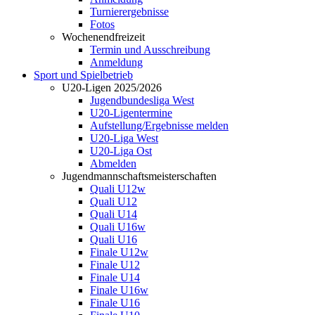
Turnierergebnisse
Fotos
Wochenendfreizeit
Termin und Ausschreibung
Anmeldung
Sport und Spielbetrieb
U20-Ligen 2025/2026
Jugendbundesliga West
U20-Ligentermine
Aufstellung/Ergebnisse melden
U20-Liga West
U20-Liga Ost
Abmelden
Jugendmannschaftsmeisterschaften
Quali U12w
Quali U12
Quali U14
Quali U16w
Quali U16
Finale U12w
Finale U12
Finale U14
Finale U16w
Finale U16