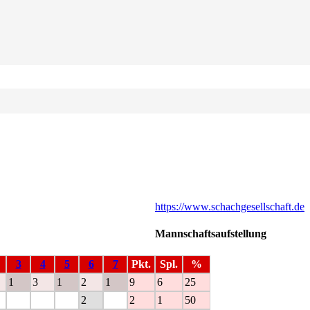
https://www.schachgesellschaft.de
Mannschaftsaufstellung
3
4
5
6
7
Pkt.
Spl.
%
1
3
1
2
1
9
6
25
2
2
1
50