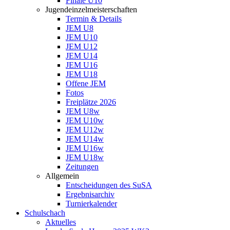
Finale U10
Jugendeinzelmeisterschaften
Termin & Details
JEM U8
JEM U10
JEM U12
JEM U14
JEM U16
JEM U18
Offene JEM
Fotos
Freiplätze 2026
JEM U8w
JEM U10w
JEM U12w
JEM U14w
JEM U16w
JEM U18w
Zeitungen
Allgemein
Entscheidungen des SuSA
Ergebnisarchiv
Turnierkalender
Schulschach
Aktuelles