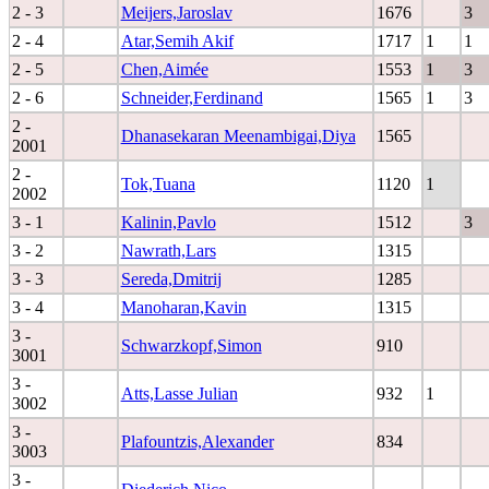
2 - 3
Meijers,Jaroslav
1676
3
2 - 4
Atar,Semih Akif
1717
1
1
2 - 5
Chen,Aimée
1553
1
3
2 - 6
Schneider,Ferdinand
1565
1
3
2 -
Dhanasekaran Meenambigai,Diya
1565
2001
2 -
Tok,Tuana
1120
1
2002
3 - 1
Kalinin,Pavlo
1512
3
3 - 2
Nawrath,Lars
1315
3 - 3
Sereda,Dmitrij
1285
3 - 4
Manoharan,Kavin
1315
3 -
Schwarzkopf,Simon
910
3001
3 -
Atts,Lasse Julian
932
1
3002
3 -
Plafountzis,Alexander
834
3003
3 -