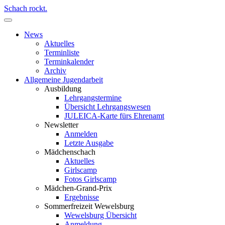
Schach rockt.
News
Aktuelles
Terminliste
Terminkalender
Archiv
Allgemeine Jugendarbeit
Ausbildung
Lehrgangstermine
Übersicht Lehrgangswesen
JULEICA-Karte fürs Ehrenamt
Newsletter
Anmelden
Letzte Ausgabe
Mädchenschach
Aktuelles
Girlscamp
Fotos Girlscamp
Mädchen-Grand-Prix
Ergebnisse
Sommerfreizeit Wewelsburg
Wewelsburg Übersicht
Anmeldung