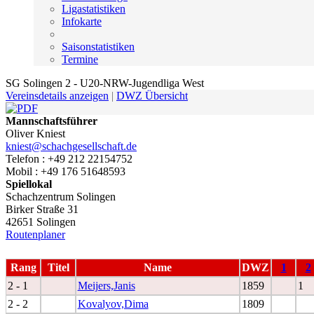
Ligastatistiken
Infokarte
Saisonstatistiken
Termine
SG Solingen 2 - U20-NRW-Jugendliga West
Vereinsdetails anzeigen
|
DWZ Übersicht
Mannschaftsführer
Oliver Kniest
kniest@schachgesellschaft.de
Telefon : +49 212 22154752
Mobil : +49 176 51648593
Spiellokal
Schachzentrum Solingen
Birker Straße 31
42651 Solingen
Routenplaner
Rang
Titel
Name
DWZ
1
2
2 - 1
Meijers,Janis
1859
1
2 - 2
Kovalyov,Dima
1809