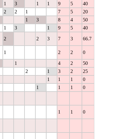
1
3
1
1
9
5
40
2
2
1
7
5
20
1
3
8
4
50
1
3
1
9
5
40
2
2
3
7
3
66.7
1
2
2
0
1
4
2
50
2
1
3
2
25
1
1
1
0
1
1
1
0
1
1
0