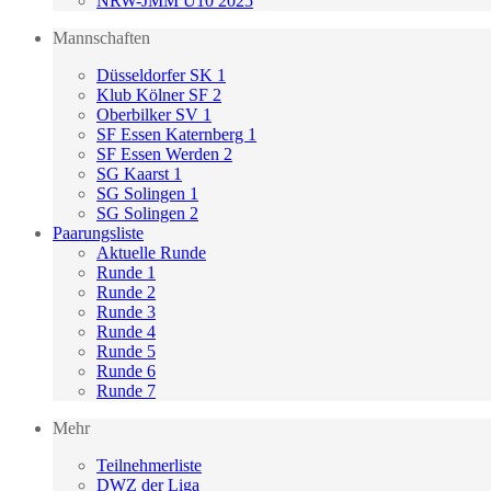
NRW-JMM U10 2025
Mannschaften
Düsseldorfer SK 1
Klub Kölner SF 2
Oberbilker SV 1
SF Essen Katernberg 1
SF Essen Werden 2
SG Kaarst 1
SG Solingen 1
SG Solingen 2
Paarungsliste
Aktuelle Runde
Runde 1
Runde 2
Runde 3
Runde 4
Runde 5
Runde 6
Runde 7
Mehr
Teilnehmerliste
DWZ der Liga