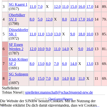
SG Kaarst 1
3
11.0
7.0
X
12.0
11.0
15.0
16.0
17.0
14
89.
(1917)
Oberbilker
4
SV 1
8.0
5.0
12.0
X
8.0
13.0
17.0
16.0
14
79.
(1798)
Düsseldorfer
5
SK 1
11.0
11.0
13.0
13.0
X
9.0
18.0
10.0
13
85.
(1972)
SF Essen
6
Werden 2
12.0
10.0
9.0
11.0
14.0
X
9.0
16.0
13
81.
(1787)
Klub Kölner
7
SF 2
8.0
13.0
8.0
7.0
6.0
14.0
X
13.0
13
69.
(1691)
SG Solingen
8
2
6.0
15.0
7.0
8.0
14.0
8.0
11.0
X
11
69.
(1697)
Staffelleiter
Tobias Niesel |
spielleiter.mannschaft@schachjugend-nrw.de
Powered by
ChessLeagueManager
Die Website der SJNRW benutzt Cookies. Mit der Nutzung der
Website erklärtst Du dich damit einverstanden, dass wir Cookies