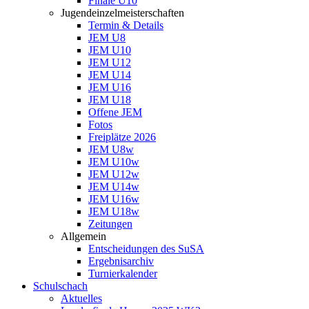
Finale U10
Jugendeinzelmeisterschaften
Termin & Details
JEM U8
JEM U10
JEM U12
JEM U14
JEM U16
JEM U18
Offene JEM
Fotos
Freiplätze 2026
JEM U8w
JEM U10w
JEM U12w
JEM U14w
JEM U16w
JEM U18w
Zeitungen
Allgemein
Entscheidungen des SuSA
Ergebnisarchiv
Turnierkalender
Schulschach
Aktuelles