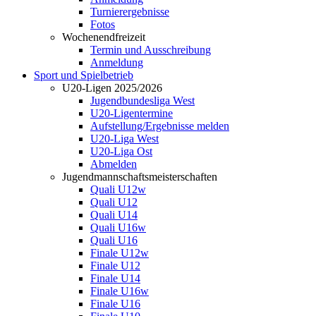
Turnierergebnisse
Fotos
Wochenendfreizeit
Termin und Ausschreibung
Anmeldung
Sport und Spielbetrieb
U20-Ligen 2025/2026
Jugendbundesliga West
U20-Ligentermine
Aufstellung/Ergebnisse melden
U20-Liga West
U20-Liga Ost
Abmelden
Jugendmannschaftsmeisterschaften
Quali U12w
Quali U12
Quali U14
Quali U16w
Quali U16
Finale U12w
Finale U12
Finale U14
Finale U16w
Finale U16