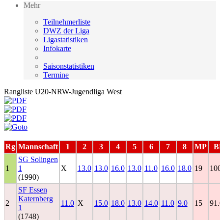
Mehr
Teilnehmerliste
DWZ der Liga
Ligastatistiken
Infokarte
Saisonstatistiken
Termine
Rangliste U20-NRW-Jugendliga West
Rg
Mannschaft
1
2
3
4
5
6
7
8
MP
B
SG Solingen
1
1
X
13.0
13.0
16.0
13.0
11.0
16.0
18.0
19
10
(1990)
SF Essen
Katernberg
2
11.0
X
15.0
18.0
13.0
14.0
11.0
9.0
15
91.
1
(1748)