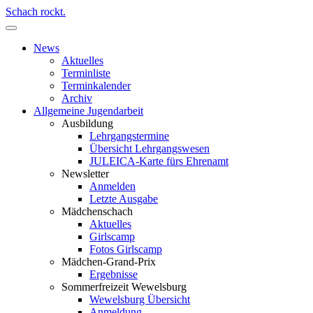
Schach rockt.
News
Aktuelles
Terminliste
Terminkalender
Archiv
Allgemeine Jugendarbeit
Ausbildung
Lehrgangstermine
Übersicht Lehrgangswesen
JULEICA-Karte fürs Ehrenamt
Newsletter
Anmelden
Letzte Ausgabe
Mädchenschach
Aktuelles
Girlscamp
Fotos Girlscamp
Mädchen-Grand-Prix
Ergebnisse
Sommerfreizeit Wewelsburg
Wewelsburg Übersicht
Anmeldung