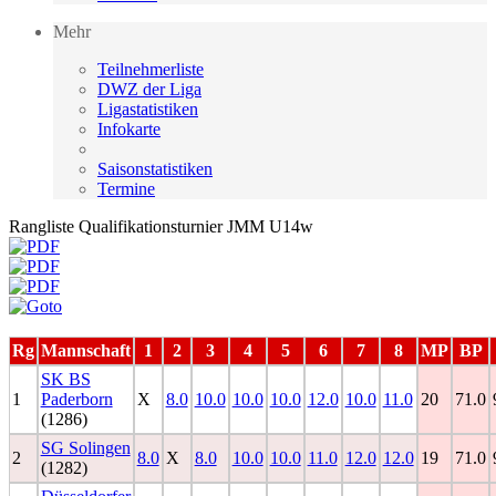
Mehr
Teilnehmerliste
DWZ der Liga
Ligastatistiken
Infokarte
Saisonstatistiken
Termine
Rangliste Qualifikationsturnier JMM U14w
Rg
Mannschaft
1
2
3
4
5
6
7
8
MP
BP
SK BS
1
Paderborn
X
8.0
10.0
10.0
10.0
12.0
10.0
11.0
20
71.0
(1286)
SG Solingen
2
8.0
X
8.0
10.0
10.0
11.0
12.0
12.0
19
71.0
(1282)