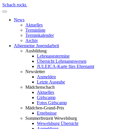
Schach rockt.
News
Aktuelles
Terminliste
Terminkalender
Archiv
Allgemeine Jugendarbeit
Ausbildung
Lehrgangstermine
Übersicht Lehrgangswesen
JULEICA-Karte fürs Ehrenamt
Newsletter
Anmelden
Letzte Ausgabe
Mädchenschach
Aktuelles
Girlscamp
Fotos Girlscamp
Mädchen-Grand-Prix
Ergebnisse
Sommerfreizeit Wewelsburg
Wewelsburg Übersicht
Anmeldung