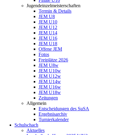
Finale U10
Jugendeinzelmeisterschaften
Termin & Details
JEM U8
JEM U10
JEM U12
JEM U14
JEM U16
JEM U18
Offene JEM
Fotos
Freiplätze 2026
JEM U8w
JEM U10w
JEM U12w
JEM U14w
JEM U16w
JEM U18w
Zeitungen
Allgemein
Entscheidungen des SuSA
Ergebnisarchiv
Turnierkalender
Schulschach
Aktuelles