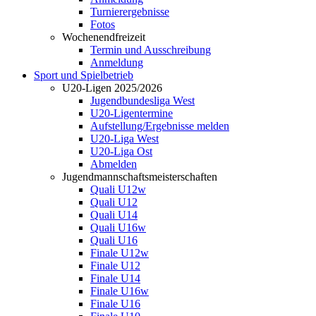
Turnierergebnisse
Fotos
Wochenendfreizeit
Termin und Ausschreibung
Anmeldung
Sport und Spielbetrieb
U20-Ligen 2025/2026
Jugendbundesliga West
U20-Ligentermine
Aufstellung/Ergebnisse melden
U20-Liga West
U20-Liga Ost
Abmelden
Jugendmannschaftsmeisterschaften
Quali U12w
Quali U12
Quali U14
Quali U16w
Quali U16
Finale U12w
Finale U12
Finale U14
Finale U16w
Finale U16