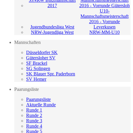
SJNRW Blitzmannschaft
Mannschaftsmeisterschaft
2017
2016 - Vorrunde Gütersloh
U10-
Mannschaftsmeisterschaft
2016 - Vorrunde
Jugendbundesliga West
Leverkusen
NRW-Jugendliga West
NRW-MM-U10
Mannschaften
Düsseldorfer SK
Gütersloher SV
SF Brackel
SG Solingen
SK Blauer Spr. Paderborn
SV Hemer
Paarungsliste
Paarungsliste
Aktuelle Runde
Runde 1
Runde 2
Runde 3
Runde 4
Runde 5