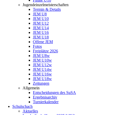
Finale U10
Jugendeinzelmeisterschaften
Termin & Details
JEM U8
JEM U10
JEM U12
JEM U14
JEM U16
JEM U18
Offene JEM
Fotos
Freiplätze 2026
JEM U8w
JEM U10w
JEM U12w
JEM U14w
JEM U16w
JEM U18w
Zeitungen
Allgemein
Entscheidungen des SuSA
Ergebnisarchiv
Turnierkalender
Schulschach
Aktuelles