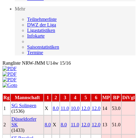
Mehr
Teilnehmerliste
DWZ der Liga
Ligastatistiken
Infokarte
Saisonstatistiken
Termine
Rangliste NRW-JMM U14w 15/16
Rg
Mannschaft
1
2
3
4
5
6
MP
BP
DiVgl
SG Solingen
1
X
8.0
11.0
10.0
12.0
12.0
14
53.0
(1536)
Düsseldorfer
2
SK
8.0
X
8.0
11.0
12.0
12.0
13
51.0
(1433)