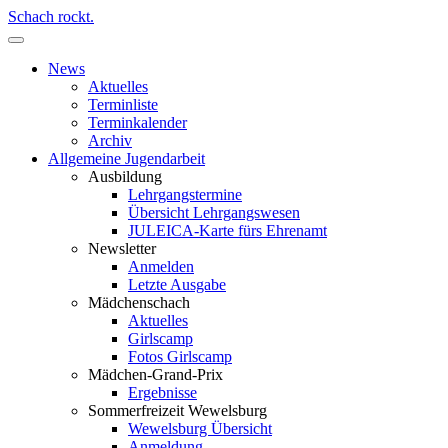
Schach rockt.
News
Aktuelles
Terminliste
Terminkalender
Archiv
Allgemeine Jugendarbeit
Ausbildung
Lehrgangstermine
Übersicht Lehrgangswesen
JULEICA-Karte fürs Ehrenamt
Newsletter
Anmelden
Letzte Ausgabe
Mädchenschach
Aktuelles
Girlscamp
Fotos Girlscamp
Mädchen-Grand-Prix
Ergebnisse
Sommerfreizeit Wewelsburg
Wewelsburg Übersicht
Anmeldung