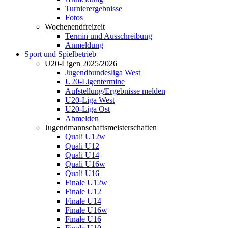
Turnierergebnisse
Fotos
Wochenendfreizeit
Termin und Ausschreibung
Anmeldung
Sport und Spielbetrieb
U20-Ligen 2025/2026
Jugendbundesliga West
U20-Ligentermine
Aufstellung/Ergebnisse melden
U20-Liga West
U20-Liga Ost
Abmelden
Jugendmannschaftsmeisterschaften
Quali U12w
Quali U12
Quali U14
Quali U16w
Quali U16
Finale U12w
Finale U12
Finale U14
Finale U16w
Finale U16