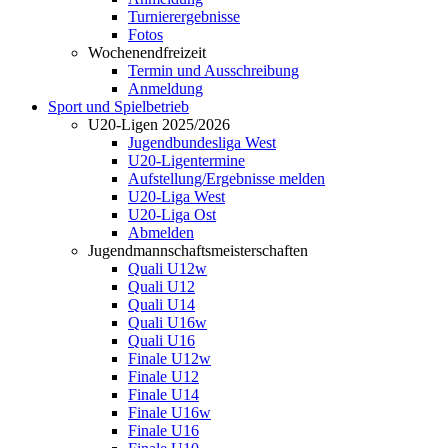
Turnierergebnisse
Fotos
Wochenendfreizeit
Termin und Ausschreibung
Anmeldung
Sport und Spielbetrieb
U20-Ligen 2025/2026
Jugendbundesliga West
U20-Ligentermine
Aufstellung/Ergebnisse melden
U20-Liga West
U20-Liga Ost
Abmelden
Jugendmannschaftsmeisterschaften
Quali U12w
Quali U12
Quali U14
Quali U16w
Quali U16
Finale U12w
Finale U12
Finale U14
Finale U16w
Finale U16