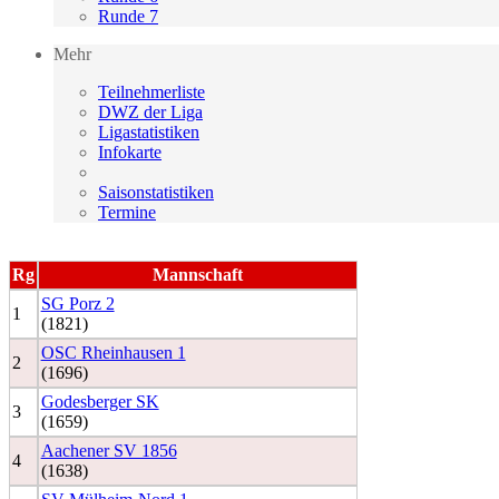
Runde 7
Mehr
Teilnehmerliste
DWZ der Liga
Ligastatistiken
Infokarte
Saisonstatistiken
Termine
Rg
Mannschaft
SG Porz 2
1
(1821)
OSC Rheinhausen 1
2
(1696)
Godesberger SK
3
(1659)
Aachener SV 1856
4
(1638)