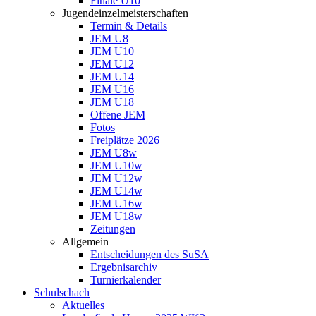
Finale U10
Jugendeinzelmeisterschaften
Termin & Details
JEM U8
JEM U10
JEM U12
JEM U14
JEM U16
JEM U18
Offene JEM
Fotos
Freiplätze 2026
JEM U8w
JEM U10w
JEM U12w
JEM U14w
JEM U16w
JEM U18w
Zeitungen
Allgemein
Entscheidungen des SuSA
Ergebnisarchiv
Turnierkalender
Schulschach
Aktuelles