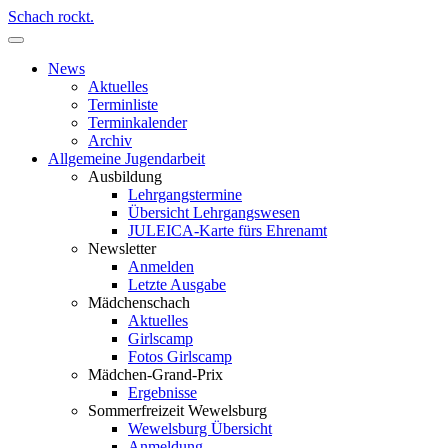
Schach rockt.
News
Aktuelles
Terminliste
Terminkalender
Archiv
Allgemeine Jugendarbeit
Ausbildung
Lehrgangstermine
Übersicht Lehrgangswesen
JULEICA-Karte fürs Ehrenamt
Newsletter
Anmelden
Letzte Ausgabe
Mädchenschach
Aktuelles
Girlscamp
Fotos Girlscamp
Mädchen-Grand-Prix
Ergebnisse
Sommerfreizeit Wewelsburg
Wewelsburg Übersicht
Anmeldung