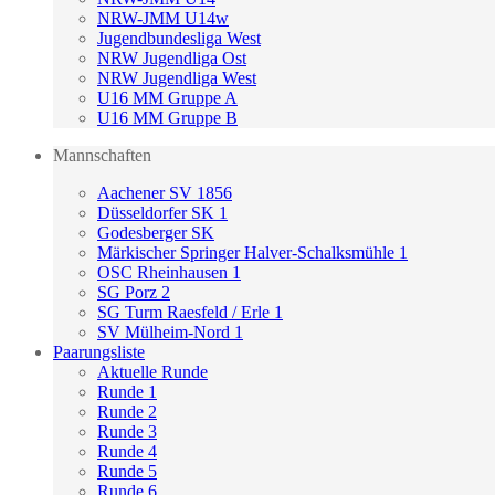
NRW-JMM U14w
Jugendbundesliga West
NRW Jugendliga Ost
NRW Jugendliga West
U16 MM Gruppe A
U16 MM Gruppe B
Mannschaften
Aachener SV 1856
Düsseldorfer SK 1
Godesberger SK
Märkischer Springer Halver-Schalksmühle 1
OSC Rheinhausen 1
SG Porz 2
SG Turm Raesfeld / Erle 1
SV Mülheim-Nord 1
Paarungsliste
Aktuelle Runde
Runde 1
Runde 2
Runde 3
Runde 4
Runde 5
Runde 6