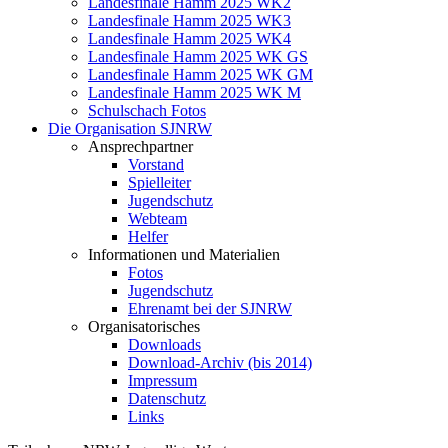
Landesfinale Hamm 2025 WK2
Landesfinale Hamm 2025 WK3
Landesfinale Hamm 2025 WK4
Landesfinale Hamm 2025 WK GS
Landesfinale Hamm 2025 WK GM
Landesfinale Hamm 2025 WK M
Schulschach Fotos
Die Organisation SJNRW
Ansprechpartner
Vorstand
Spielleiter
Jugendschutz
Webteam
Helfer
Informationen und Materialien
Fotos
Jugendschutz
Ehrenamt bei der SJNRW
Organisatorisches
Downloads
Download-Archiv (bis 2014)
Impressum
Datenschutz
Links