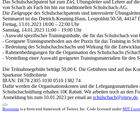
Das Schulschachpatent hat zum Ziel, Übungsleiter und Lehrer auf die
von Schach als Fach bis hin zur traditionellen Schulschach-AG.
Die Zielgruppe des Schulschachpatents sind interessierte Übungsleiter
Seminarort ist das Dietrich-Keuning-Haus, Leopoldstr.50-58, 44147
Freitag, 13.01.2023 18:00 – 22:00 Uhr
Samstag, 14.01.2023 11:00 – 19:00 Uhr
- Auswahl spezifischer Trainingsinhalte, die für das Schulschach vo
- Geeignete Trainingsmethoden aus der Praxis für das Training in S
- Bedeutung des Schulschachschachs und Wirkung für die Entwicklun
- Rahmenbedingungen für die Organisation des Schulschachs (Schac
- Vorstellung einer Auswahl geeigneter Trainingsmaterialien für den S
Die Teilnahmegebühr beträgt 50,00 €. Die Gebühren sind auf das Ko
Sparkasse Südholstein
IBAN: DE78 2305 1030 0510 1382 74
Dafür werden die Organisationskosten und die Lehrgangsmaterialien d
Schulschachstiftung erhalten 10€ Rabatt. Wir arbeiten noch an den Fo
Anmeldung bis zum 10.01.2023 per email an
schulschach@sjnrw.de
.
Bootstrap
is a front-end framework of Twitter, Inc. Code licensed under
MIT Licen