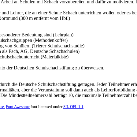
 Arbeit an Schulen mit Schach vorzubereiten und dafür zu motivieren.
 und Lehrer, die an einer Schule Schach unterrichten wollen oder es ber
 Dortmund (300 m entfernt vom Hbf.)
n besonderer Bedeutung sind (Lehrplan)
chulschachgruppen (Methodenkoffer)
g von Schülern (Trierer Schulschachstudie)
h als Fach, AG, Deutsche Schachschulen)
chulschachunterricht (Materialkiste)
nto der Deutschen Schulschachstiftung zu überweisen.
urch die Deutsche Schulschachstiftung getragen. Jeder Teilnehmer erhä
rmalitäten, aber die Veranstaltung soll dann auch als Lehrerfortbildun
 Die Mindestteilnehmerzahl beträgt 10, die maximale Teilnehmerzahl be
se.
Font Awesome
font licensed under
SIL OFL 1.1
.