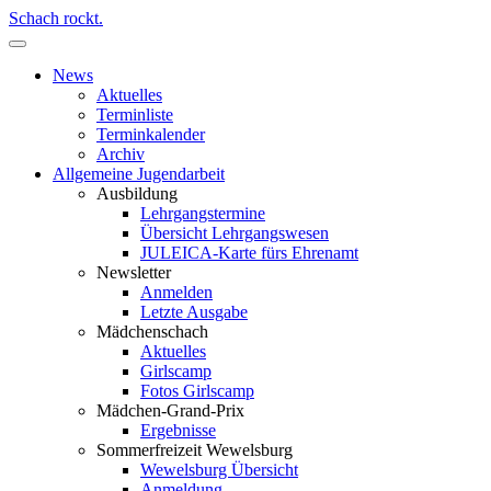
Schach rockt.
News
Aktuelles
Terminliste
Terminkalender
Archiv
Allgemeine Jugendarbeit
Ausbildung
Lehrgangstermine
Übersicht Lehrgangswesen
JULEICA-Karte fürs Ehrenamt
Newsletter
Anmelden
Letzte Ausgabe
Mädchenschach
Aktuelles
Girlscamp
Fotos Girlscamp
Mädchen-Grand-Prix
Ergebnisse
Sommerfreizeit Wewelsburg
Wewelsburg Übersicht
Anmeldung