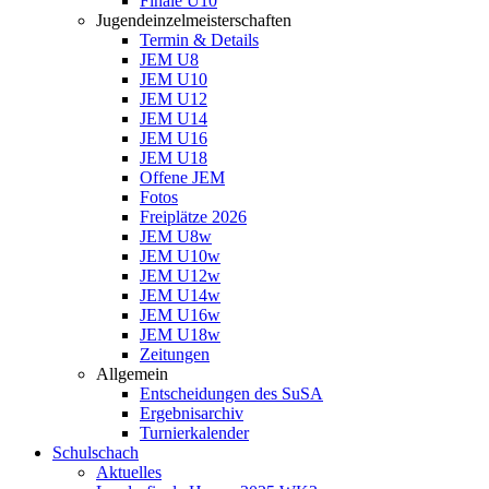
Finale U10
Jugendeinzelmeisterschaften
Termin & Details
JEM U8
JEM U10
JEM U12
JEM U14
JEM U16
JEM U18
Offene JEM
Fotos
Freiplätze 2026
JEM U8w
JEM U10w
JEM U12w
JEM U14w
JEM U16w
JEM U18w
Zeitungen
Allgemein
Entscheidungen des SuSA
Ergebnisarchiv
Turnierkalender
Schulschach
Aktuelles