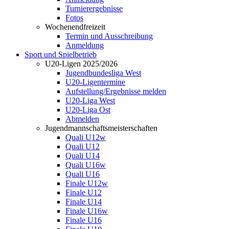
Turnierergebnisse
Fotos
Wochenendfreizeit
Termin und Ausschreibung
Anmeldung
Sport und Spielbetrieb
U20-Ligen 2025/2026
Jugendbundesliga West
U20-Ligentermine
Aufstellung/Ergebnisse melden
U20-Liga West
U20-Liga Ost
Abmelden
Jugendmannschaftsmeisterschaften
Quali U12w
Quali U12
Quali U14
Quali U16w
Quali U16
Finale U12w
Finale U12
Finale U14
Finale U16w
Finale U16