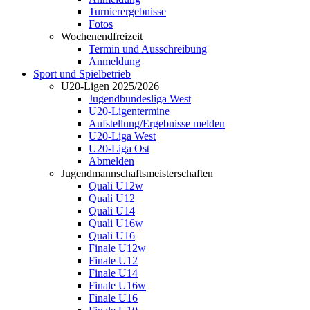
Turnierergebnisse
Fotos
Wochenendfreizeit
Termin und Ausschreibung
Anmeldung
Sport und Spielbetrieb
U20-Ligen 2025/2026
Jugendbundesliga West
U20-Ligentermine
Aufstellung/Ergebnisse melden
U20-Liga West
U20-Liga Ost
Abmelden
Jugendmannschaftsmeisterschaften
Quali U12w
Quali U12
Quali U14
Quali U16w
Quali U16
Finale U12w
Finale U12
Finale U14
Finale U16w
Finale U16