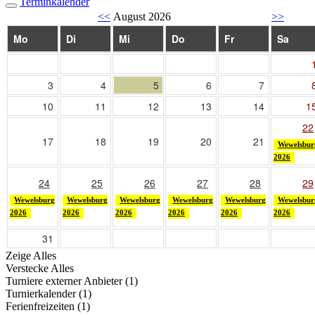
Terminkalender
<<
August 2026
>>
Mo
Di
Mi
Do
Fr
Sa
3
4
5
6
7
10
11
12
13
14
1
22
17
18
19
20
21
Wewelsbur
2026
24
25
26
27
28
29
Wewelsburg
Wewelsburg
Wewelsburg
Wewelsburg
Wewelsburg
Wewelsbur
2026
2026
2026
2026
2026
2026
31
Zeige Alles
Verstecke Alles
Turniere externer Anbieter (1)
Turnierkalender (1)
Ferienfreizeiten (1)