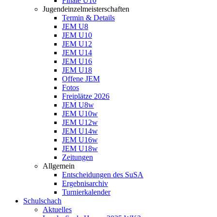
Finale U10
Jugendeinzelmeisterschaften
Termin & Details
JEM U8
JEM U10
JEM U12
JEM U14
JEM U16
JEM U18
Offene JEM
Fotos
Freiplätze 2026
JEM U8w
JEM U10w
JEM U12w
JEM U14w
JEM U16w
JEM U18w
Zeitungen
Allgemein
Entscheidungen des SuSA
Ergebnisarchiv
Turnierkalender
Schulschach
Aktuelles