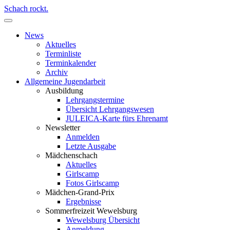
Schach rockt.
News
Aktuelles
Terminliste
Terminkalender
Archiv
Allgemeine Jugendarbeit
Ausbildung
Lehrgangstermine
Übersicht Lehrgangswesen
JULEICA-Karte fürs Ehrenamt
Newsletter
Anmelden
Letzte Ausgabe
Mädchenschach
Aktuelles
Girlscamp
Fotos Girlscamp
Mädchen-Grand-Prix
Ergebnisse
Sommerfreizeit Wewelsburg
Wewelsburg Übersicht
Anmeldung