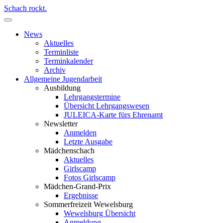
Schach rockt.
News
Aktuelles
Terminliste
Terminkalender
Archiv
Allgemeine Jugendarbeit
Ausbildung
Lehrgangstermine
Übersicht Lehrgangswesen
JULEICA-Karte fürs Ehrenamt
Newsletter
Anmelden
Letzte Ausgabe
Mädchenschach
Aktuelles
Girlscamp
Fotos Girlscamp
Mädchen-Grand-Prix
Ergebnisse
Sommerfreizeit Wewelsburg
Wewelsburg Übersicht
Anmeldung