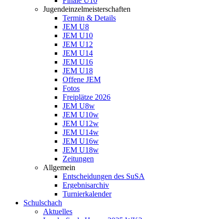
Finale U10
Jugendeinzelmeisterschaften
Termin & Details
JEM U8
JEM U10
JEM U12
JEM U14
JEM U16
JEM U18
Offene JEM
Fotos
Freiplätze 2026
JEM U8w
JEM U10w
JEM U12w
JEM U14w
JEM U16w
JEM U18w
Zeitungen
Allgemein
Entscheidungen des SuSA
Ergebnisarchiv
Turnierkalender
Schulschach
Aktuelles