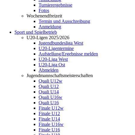
Turnierergebnisse
Fotos
Wochenendfreizeit
Termin und Ausschreibung
Anmeldung
Sport und Spielbetrieb
U20-Ligen 2025/2026
Jugendbundesliga West
U20-Ligentermine
Aufstellung/Ergebnisse melden
U20-Liga West
U20-Liga Ost
Abmelden
Jugendmannschaftsmeisterschaften
Quali U12w
Quali U12
Quali U14
Quali U16w
Quali U16
Finale U12w
Finale U12
Finale U14
Finale U16w
Finale U16