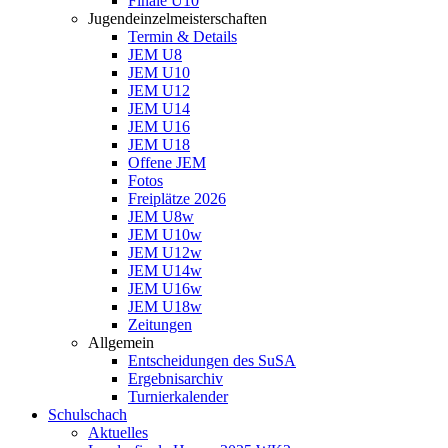
Finale U10
Jugendeinzelmeisterschaften
Termin & Details
JEM U8
JEM U10
JEM U12
JEM U14
JEM U16
JEM U18
Offene JEM
Fotos
Freiplätze 2026
JEM U8w
JEM U10w
JEM U12w
JEM U14w
JEM U16w
JEM U18w
Zeitungen
Allgemein
Entscheidungen des SuSA
Ergebnisarchiv
Turnierkalender
Schulschach
Aktuelles