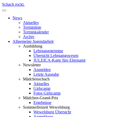
Schach rockt.
News
Aktuelles
Terminliste
Terminkalender
Archiv
Allgemeine Jugendarbeit
Ausbildung
Lehrgangstermine
Übersicht Lehrgangswesen
JULEICA-Karte fürs Ehrenamt
Newsletter
Anmelden
Letzte Ausgabe
Mädchenschach
Aktuelles
Girlscamp
Fotos Girlscamp
Mädchen-Grand-Prix
Ergebnisse
Sommerfreizeit Wewelsburg
Wewelsburg Übersicht
Anmeldung