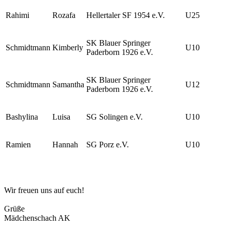
Rahimi
Rozafa
Hellertaler SF 1954 e.V.
U25
SK Blauer Springer
Schmidtmann
Kimberly
U10
Paderborn 1926 e.V.
SK Blauer Springer
Schmidtmann
Samantha
U12
Paderborn 1926 e.V.
Bashylina
Luisa
SG Solingen e.V.
U10
Ramien
Hannah
SG Porz e.V.
U10
Wir freuen uns auf euch!
Grüße
Mädchenschach AK