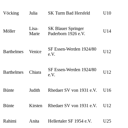
Vöcking
Julia
SK Turm Bad Hersfeld
U10
Lisa-
SK Blauer Springer
Möller
U14
Marie
Paderborn 1926 e.V.
SF Essen-Werden 1924/80
Barthelmes
Venice
U12
e.V.
SF Essen-Werden 1924/80
Barthelmes
Chiara
U12
e.V.
Bünte
Judith
Rhedaer SV von 1931 e.V.
U16
Bünte
Kirsten
Rhedaer SV von 1931 e.V.
U12
Rahimi
Anita
Hellertaler SF 1954 e.V.
U25