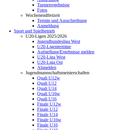
Turnierergebnisse
Fotos
Wochenendfreizeit
Termin und Ausschreibung
Anmeldung
Sport und Spielbetrieb
U20-Ligen 2025/2026
Jugendbundesliga West
U20-Ligentermine
Aufstellung/Ergebnisse melden
U20-Liga West
U20-Liga Ost
Abmelden
Jugendmannschaftsmeisterschaften
Quali U12w
Quali U12
Quali U14
Quali U16w
Quali U16
Finale U12w
Finale U12
Finale U14
Finale U16w
Finale U16