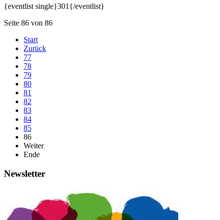
{eventlist single}301{/eventlist}
Seite 86 von 86
Start
Zurück
77
78
79
80
81
82
83
84
85
86
Weiter
Ende
Newsletter