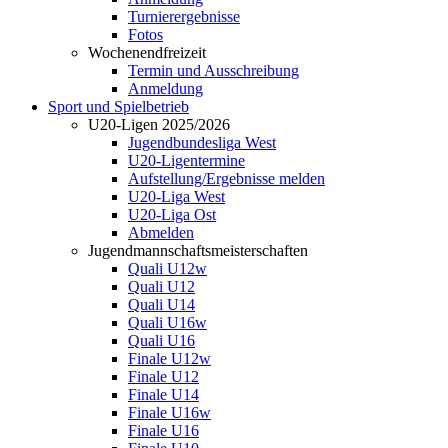
Turnierergebnisse
Fotos
Wochenendfreizeit
Termin und Ausschreibung
Anmeldung
Sport und Spielbetrieb
U20-Ligen 2025/2026
Jugendbundesliga West
U20-Ligentermine
Aufstellung/Ergebnisse melden
U20-Liga West
U20-Liga Ost
Abmelden
Jugendmannschaftsmeisterschaften
Quali U12w
Quali U12
Quali U14
Quali U16w
Quali U16
Finale U12w
Finale U12
Finale U14
Finale U16w
Finale U16