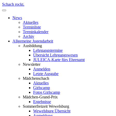
Schach rockt.
News
Aktuelles
Terminliste
Terminkalender
Archiv
Allgemeine Jugendarbeit
Ausbildung
Lehrgangstermine
Übersicht Lehrgangswesen
JULEICA-Karte fürs Ehrenamt
Newsletter
Anmelden
Letzte Ausgabe
Mädchenschach
Aktuelles
Girlscamp
Fotos Girlscamp
Mädchen-Grand-Prix
Ergebnisse
Sommerfreizeit Wewelsburg
Wewelsburg Übersicht
Anmeldung