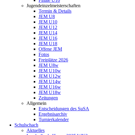
Finale U10
Jugendeinzelmeisterschaften
Termin & Details
JEM U8
JEM U10
JEM U12
JEM U14
JEM U16
JEM U18
Offene JEM
Fotos
Freiplätze 2026
JEM U8w
JEM U10w
JEM U12w
JEM U14w
JEM U16w
JEM U18w
Zeitungen
Allgemein
Entscheidungen des SuSA
Ergebnisarchiv
Turnierkalender
Schulschach
Aktuelles