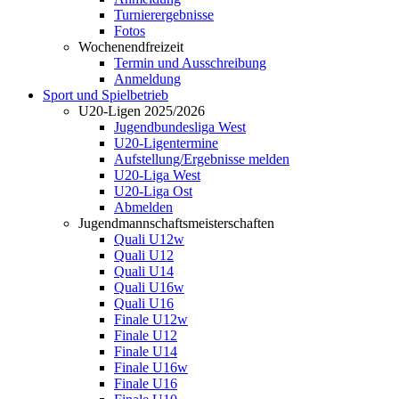
Turnierergebnisse
Fotos
Wochenendfreizeit
Termin und Ausschreibung
Anmeldung
Sport und Spielbetrieb
U20-Ligen 2025/2026
Jugendbundesliga West
U20-Ligentermine
Aufstellung/Ergebnisse melden
U20-Liga West
U20-Liga Ost
Abmelden
Jugendmannschaftsmeisterschaften
Quali U12w
Quali U12
Quali U14
Quali U16w
Quali U16
Finale U12w
Finale U12
Finale U14
Finale U16w
Finale U16