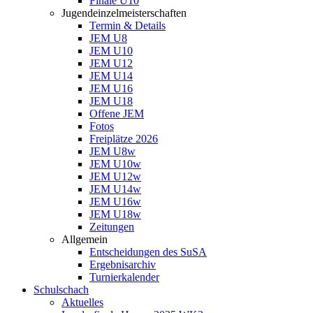
Finale U10
Jugendeinzelmeisterschaften
Termin & Details
JEM U8
JEM U10
JEM U12
JEM U14
JEM U16
JEM U18
Offene JEM
Fotos
Freiplätze 2026
JEM U8w
JEM U10w
JEM U12w
JEM U14w
JEM U16w
JEM U18w
Zeitungen
Allgemein
Entscheidungen des SuSA
Ergebnisarchiv
Turnierkalender
Schulschach
Aktuelles