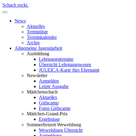
Schach rockt.
News
Aktuelles
Terminliste
Terminkalender
Archiv
Allgemeine Jugendarbeit
Ausbildung
Lehrgangstermine
Übersicht Lehrgangswesen
JULEICA-Karte fürs Ehrenamt
Newsletter
Anmelden
Letzte Ausgabe
Mädchenschach
Aktuelles
Girlscamp
Fotos Girlscamp
Mädchen-Grand-Prix
Ergebnisse
Sommerfreizeit Wewelsburg
Wewelsburg Übersicht
Anmeldung