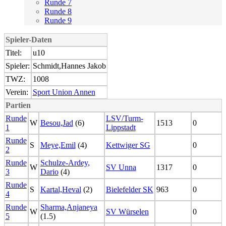
Runde 7
Runde 8
Runde 9
Spieler-Daten
Titel:
u10
Spieler:
Schmidt,Hannes Jakob
TWZ:
1008
Verein:
Sport Union Annen
Partien
Runde
LSV/Turm-
W
Besou,Jad
(6)
1513
0
1
Lippstadt
Runde
S
Meye,Emil
(4)
Kettwiger SG
0
2
Runde
Schulze-Ardey,
W
SV Unna
1317
0
3
Dario
(4)
Runde
S
Kartal,Heval
(2)
Bielefelder SK
963
0
4
Runde
Sharma,Anjaneya
W
SV Würselen
0
5
(1.5)