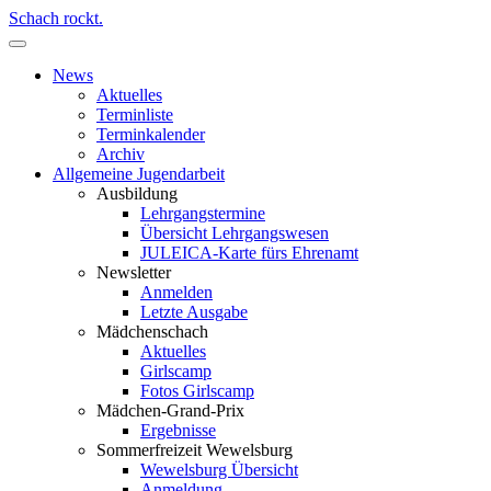
Schach rockt.
News
Aktuelles
Terminliste
Terminkalender
Archiv
Allgemeine Jugendarbeit
Ausbildung
Lehrgangstermine
Übersicht Lehrgangswesen
JULEICA-Karte fürs Ehrenamt
Newsletter
Anmelden
Letzte Ausgabe
Mädchenschach
Aktuelles
Girlscamp
Fotos Girlscamp
Mädchen-Grand-Prix
Ergebnisse
Sommerfreizeit Wewelsburg
Wewelsburg Übersicht
Anmeldung