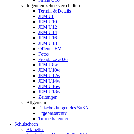
Finale U10
Jugendeinzelmeisterschaften
Termin & Details
JEM U8
JEM U10
JEM U12
JEM U14
JEM U16
JEM U18
Offene JEM
Fotos
Freiplätze 2026
JEM U8w
JEM U10w
JEM U12w
JEM U14w
JEM U16w
JEM U18w
Zeitungen
Allgemein
Entscheidungen des SuSA
Ergebnisarchiv
Turnierkalender
Schulschach
Aktuelles