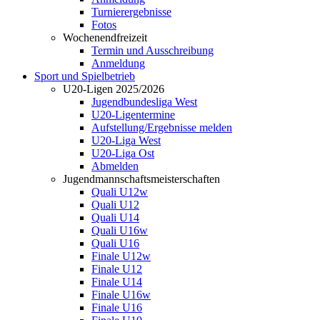
Turnierergebnisse
Fotos
Wochenendfreizeit
Termin und Ausschreibung
Anmeldung
Sport und Spielbetrieb
U20-Ligen 2025/2026
Jugendbundesliga West
U20-Ligentermine
Aufstellung/Ergebnisse melden
U20-Liga West
U20-Liga Ost
Abmelden
Jugendmannschaftsmeisterschaften
Quali U12w
Quali U12
Quali U14
Quali U16w
Quali U16
Finale U12w
Finale U12
Finale U14
Finale U16w
Finale U16