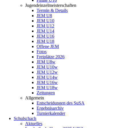
Finale U10
Jugendeinzelmeisterschaften
Termin & Details
JEM U8
JEM U10
JEM U12
JEM U14
JEM U16
JEM U18
Offene JEM
Fotos
Freiplätze 2026
JEM U8w
JEM U10w
JEM U12w
JEM U14w
JEM U16w
JEM U18w
Zeitungen
Allgemein
Entscheidungen des SuSA
Ergebnisarchiv
Turnierkalender
Schulschach
Aktuelles