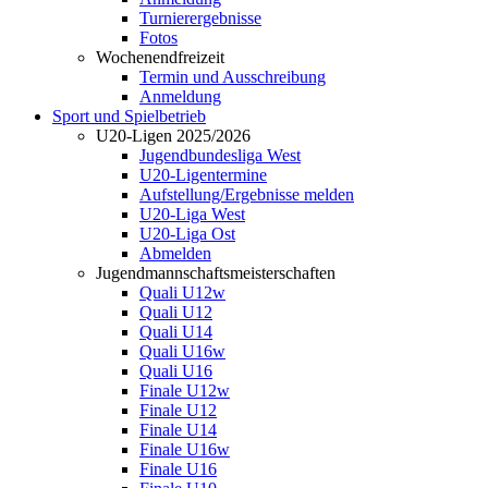
Turnierergebnisse
Fotos
Wochenendfreizeit
Termin und Ausschreibung
Anmeldung
Sport und Spielbetrieb
U20-Ligen 2025/2026
Jugendbundesliga West
U20-Ligentermine
Aufstellung/Ergebnisse melden
U20-Liga West
U20-Liga Ost
Abmelden
Jugendmannschaftsmeisterschaften
Quali U12w
Quali U12
Quali U14
Quali U16w
Quali U16
Finale U12w
Finale U12
Finale U14
Finale U16w
Finale U16