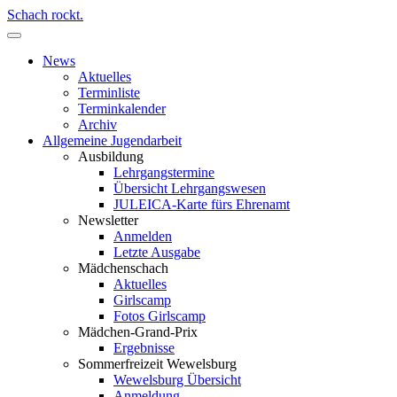
Schach rockt.
News
Aktuelles
Terminliste
Terminkalender
Archiv
Allgemeine Jugendarbeit
Ausbildung
Lehrgangstermine
Übersicht Lehrgangswesen
JULEICA-Karte fürs Ehrenamt
Newsletter
Anmelden
Letzte Ausgabe
Mädchenschach
Aktuelles
Girlscamp
Fotos Girlscamp
Mädchen-Grand-Prix
Ergebnisse
Sommerfreizeit Wewelsburg
Wewelsburg Übersicht
Anmeldung