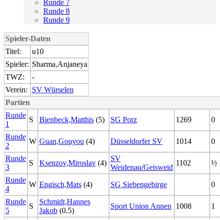
Runde 7
Runde 8
Runde 9
Spieler-Daten
Titel:
u10
Spieler:
Sharma,Anjaneya
TWZ:
-
Verein:
SV Würselen
Partien
Runde
S
Bienbeck,Matthis
(5)
SG Porz
1269
0
1
Runde
W
Guan,Gouyou
(4)
Düsseldorfer SV
1014
0
2
Runde
SV
S
Ksenzov,Miroslav
(4)
1102
½
3
Weidenau/Geisweid
Runde
W
Engisch,Mats
(4)
SG Siebengebirge
0
4
Runde
Schmidt,Hannes
S
Sport Union Annen
1008
1
5
Jakob
(0.5)