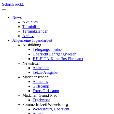
Schach rockt.
News
Aktuelles
Terminliste
Terminkalender
Archiv
Allgemeine Jugendarbeit
Ausbildung
Lehrgangstermine
Übersicht Lehrgangswesen
JULEICA-Karte fürs Ehrenamt
Newsletter
Anmelden
Letzte Ausgabe
Mädchenschach
Aktuelles
Girlscamp
Fotos Girlscamp
Mädchen-Grand-Prix
Ergebnisse
Sommerfreizeit Wewelsburg
Wewelsburg Übersicht
Anmeldung