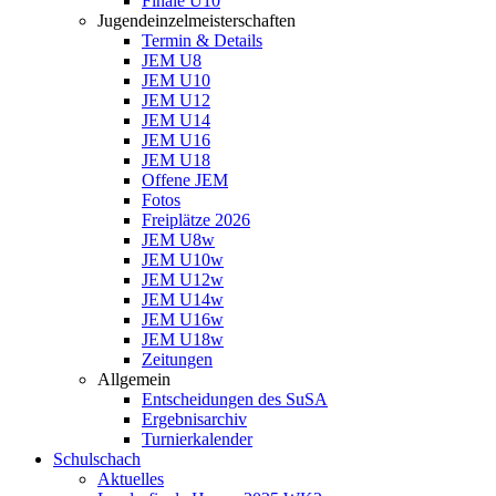
Finale U10
Jugendeinzelmeisterschaften
Termin & Details
JEM U8
JEM U10
JEM U12
JEM U14
JEM U16
JEM U18
Offene JEM
Fotos
Freiplätze 2026
JEM U8w
JEM U10w
JEM U12w
JEM U14w
JEM U16w
JEM U18w
Zeitungen
Allgemein
Entscheidungen des SuSA
Ergebnisarchiv
Turnierkalender
Schulschach
Aktuelles