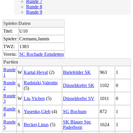
Runde 7
Runde 8
Runde 9
Spieler-Daten
Titel:
U10
Spieler:
Cremann,Jannis
TWZ:
1383
Verein:
SC Rochade Emsdetten
Partien
Runde
W
Kartal,Heval
(2)
Bielefelder SK
963
1
1
Runde
Rudnizki,Valentin
S
Düsseldorfer SK
1102
0
2
(5)
Runde
W
Liu,Yichen
(5)
Düsseldorfer SV
1011
0
3
Runde
S
Yusenko,Gleb
(4)
SG Bochum
872
1
4
Runde
SK Blauer Spr.
S
Becker,Linus
(5)
1624
1
5
Paderborn