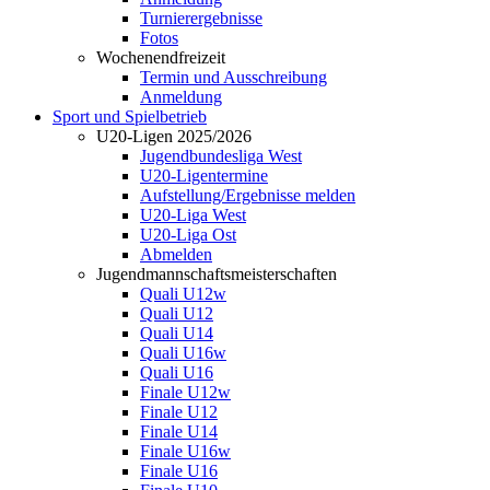
Turnierergebnisse
Fotos
Wochenendfreizeit
Termin und Ausschreibung
Anmeldung
Sport und Spielbetrieb
U20-Ligen 2025/2026
Jugendbundesliga West
U20-Ligentermine
Aufstellung/Ergebnisse melden
U20-Liga West
U20-Liga Ost
Abmelden
Jugendmannschaftsmeisterschaften
Quali U12w
Quali U12
Quali U14
Quali U16w
Quali U16
Finale U12w
Finale U12
Finale U14
Finale U16w
Finale U16