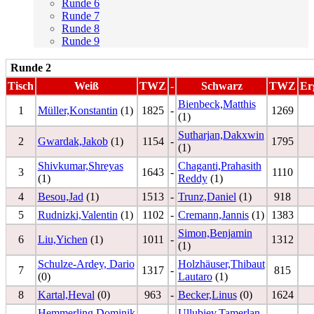
Runde 6
Runde 7
Runde 8
Runde 9
Runde 2
Tisch
Weiß
TWZ
-
Schwarz
TWZ
Er
Bienbeck,Matthis
1
Müller,Konstantin
(1)
1825
-
1269
(1)
Sutharjan,Dakxwin
2
Gwardak,Jakob
(1)
1154
-
1795
(1)
Shivkumar,Shreyas
Chaganti,Prahasith
3
1643
-
1110
(1)
Reddy
(1)
4
Besou,Jad
(1)
1513
-
Trunz,Daniel
(1)
918
5
Rudnizki,Valentin
(1)
1102
-
Cremann,Jannis
(1)
1383
Simon,Benjamin
6
Liu,Yichen
(1)
1011
-
1312
(1)
Schulze-Ardey, Dario
Holzhäuser,Thibaut
7
1317
-
815
(0)
Lautaro
(1)
8
Kartal,Heval
(0)
963
-
Becker,Linus
(0)
1624
Hemmerling,Dominik
Ullubiev,Tamerlan