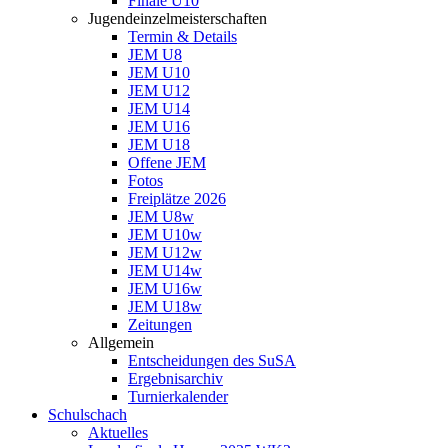
Finale U10
Jugendeinzelmeisterschaften
Termin & Details
JEM U8
JEM U10
JEM U12
JEM U14
JEM U16
JEM U18
Offene JEM
Fotos
Freiplätze 2026
JEM U8w
JEM U10w
JEM U12w
JEM U14w
JEM U16w
JEM U18w
Zeitungen
Allgemein
Entscheidungen des SuSA
Ergebnisarchiv
Turnierkalender
Schulschach
Aktuelles