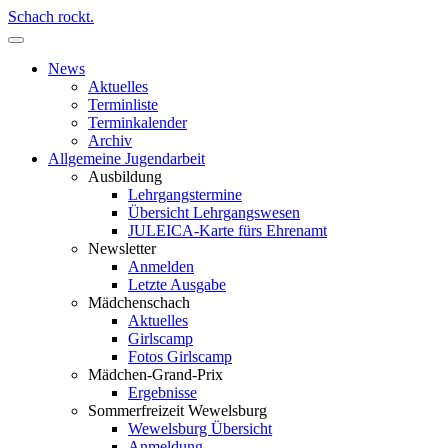
Schach rockt.
News
Aktuelles
Terminliste
Terminkalender
Archiv
Allgemeine Jugendarbeit
Ausbildung
Lehrgangstermine
Übersicht Lehrgangswesen
JULEICA-Karte fürs Ehrenamt
Newsletter
Anmelden
Letzte Ausgabe
Mädchenschach
Aktuelles
Girlscamp
Fotos Girlscamp
Mädchen-Grand-Prix
Ergebnisse
Sommerfreizeit Wewelsburg
Wewelsburg Übersicht
Anmeldung