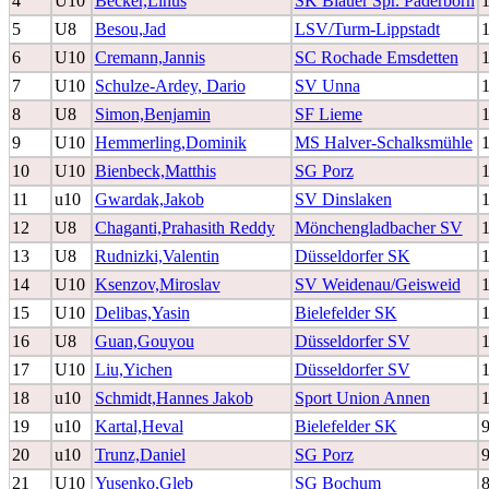
4
U10
Becker,Linus
SK Blauer Spr. Paderborn
5
U8
Besou,Jad
LSV/Turm-Lippstadt
6
U10
Cremann,Jannis
SC Rochade Emsdetten
7
U10
Schulze-Ardey, Dario
SV Unna
8
U8
Simon,Benjamin
SF Lieme
9
U10
Hemmerling,Dominik
MS Halver-Schalksmühle
10
U10
Bienbeck,Matthis
SG Porz
11
u10
Gwardak,Jakob
SV Dinslaken
12
U8
Chaganti,Prahasith Reddy
Mönchengladbacher SV
13
U8
Rudnizki,Valentin
Düsseldorfer SK
14
U10
Ksenzov,Miroslav
SV Weidenau/Geisweid
15
U10
Delibas,Yasin
Bielefelder SK
16
U8
Guan,Gouyou
Düsseldorfer SV
17
U10
Liu,Yichen
Düsseldorfer SV
18
u10
Schmidt,Hannes Jakob
Sport Union Annen
19
u10
Kartal,Heval
Bielefelder SK
20
u10
Trunz,Daniel
SG Porz
21
U10
Yusenko,Gleb
SG Bochum