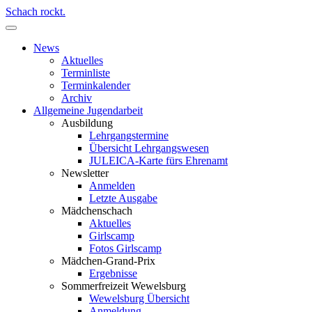
Schach rockt.
News
Aktuelles
Terminliste
Terminkalender
Archiv
Allgemeine Jugendarbeit
Ausbildung
Lehrgangstermine
Übersicht Lehrgangswesen
JULEICA-Karte fürs Ehrenamt
Newsletter
Anmelden
Letzte Ausgabe
Mädchenschach
Aktuelles
Girlscamp
Fotos Girlscamp
Mädchen-Grand-Prix
Ergebnisse
Sommerfreizeit Wewelsburg
Wewelsburg Übersicht
Anmeldung