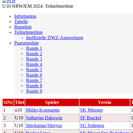
U10 NRWJEM 2024: Teilnehmerliste
Information
Tabelle
Rangliste
Teilnehmerliste
Inoffizielle DWZ-Auswertung
Paarungsliste
Runde 1
Runde 2
Runde 3
Runde 4
Runde 5
Runde 6
Runde 7
Runde 8
Runde 9
StNr
Titel
Spieler
Verein
1
u10
Müller,Konstantin
SK Münster
2
U10
Sutharjan,Dakxwin
SF Brackel
3
U10
Shivkumar,Shreyas
SG Solingen