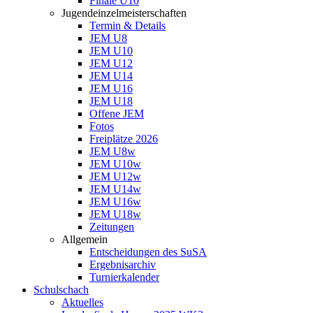
Finale U10
Jugendeinzelmeisterschaften
Termin & Details
JEM U8
JEM U10
JEM U12
JEM U14
JEM U16
JEM U18
Offene JEM
Fotos
Freiplätze 2026
JEM U8w
JEM U10w
JEM U12w
JEM U14w
JEM U16w
JEM U18w
Zeitungen
Allgemein
Entscheidungen des SuSA
Ergebnisarchiv
Turnierkalender
Schulschach
Aktuelles