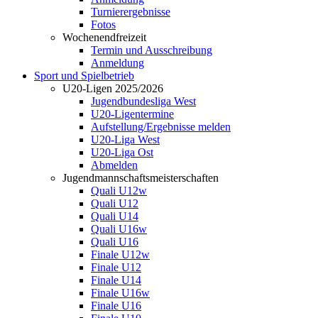
Turnierergebnisse
Fotos
Wochenendfreizeit
Termin und Ausschreibung
Anmeldung
Sport und Spielbetrieb
U20-Ligen 2025/2026
Jugendbundesliga West
U20-Ligentermine
Aufstellung/Ergebnisse melden
U20-Liga West
U20-Liga Ost
Abmelden
Jugendmannschaftsmeisterschaften
Quali U12w
Quali U12
Quali U14
Quali U16w
Quali U16
Finale U12w
Finale U12
Finale U14
Finale U16w
Finale U16