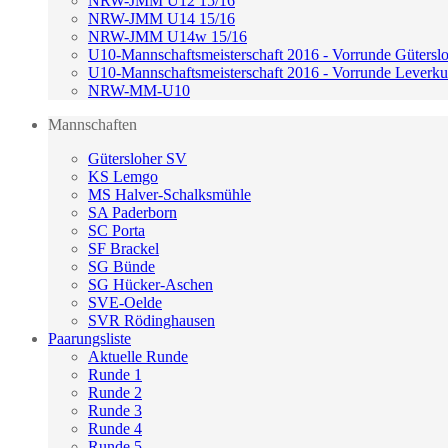
NRW-JMM U12 15/16
NRW-JMM U14 15/16
NRW-JMM U14w 15/16
U10-Mannschaftsmeisterschaft 2016 - Vorrunde Gütersl
U10-Mannschaftsmeisterschaft 2016 - Vorrunde Leverk
NRW-MM-U10
Mannschaften
Gütersloher SV
KS Lemgo
MS Halver-Schalksmühle
SA Paderborn
SC Porta
SF Brackel
SG Bünde
SG Hücker-Aschen
SVE-Oelde
SVR Rödinghausen
Paarungsliste
Aktuelle Runde
Runde 1
Runde 2
Runde 3
Runde 4
Runde 5