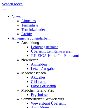
Schach rockt.
News
Aktuelles
Terminliste
Terminkalender
Archiv
Allgemeine Jugendarbeit
Ausbildung
Lehrgangstermine
Übersicht Lehrgangswesen
JULEICA-Karte fürs Ehrenamt
Newsletter
Anmelden
Letzte Ausgabe
Mädchenschach
Aktuelles
Girlscamp
Fotos Girlscamp
Mädchen-Grand-Prix
Ergebnisse
Sommerfreizeit Wewelsburg
Wewelsburg Übersicht
Anmeldung