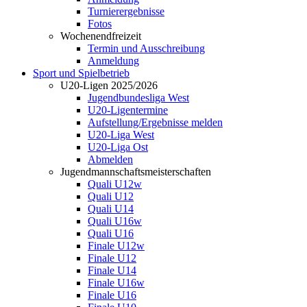
Turnierergebnisse
Fotos
Wochenendfreizeit
Termin und Ausschreibung
Anmeldung
Sport und Spielbetrieb
U20-Ligen 2025/2026
Jugendbundesliga West
U20-Ligentermine
Aufstellung/Ergebnisse melden
U20-Liga West
U20-Liga Ost
Abmelden
Jugendmannschaftsmeisterschaften
Quali U12w
Quali U12
Quali U14
Quali U16w
Quali U16
Finale U12w
Finale U12
Finale U14
Finale U16w
Finale U16