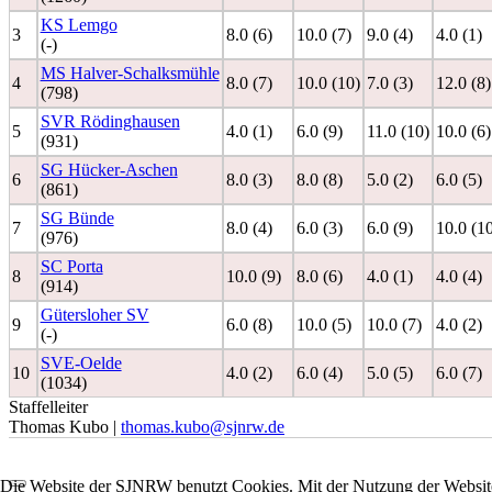
KS Lemgo
3
8.0 (6)
10.0 (7)
9.0 (4)
4.0 (1)
(-)
MS Halver-Schalksmühle
4
8.0 (7)
10.0 (10)
7.0 (3)
12.0 (8)
(798)
SVR Rödinghausen
5
4.0 (1)
6.0 (9)
11.0 (10)
10.0 (6)
(931)
SG Hücker-Aschen
6
8.0 (3)
8.0 (8)
5.0 (2)
6.0 (5)
(861)
SG Bünde
7
8.0 (4)
6.0 (3)
6.0 (9)
10.0 (1
(976)
SC Porta
8
10.0 (9)
8.0 (6)
4.0 (1)
4.0 (4)
(914)
Gütersloher SV
9
6.0 (8)
10.0 (5)
10.0 (7)
4.0 (2)
(-)
SVE-Oelde
10
4.0 (2)
6.0 (4)
5.0 (5)
6.0 (7)
(1034)
Staffelleiter
Thomas Kubo |
thomas.kubo@sjnrw.de
Die Website der SJNRW benutzt Cookies. Mit der Nutzung der Website 