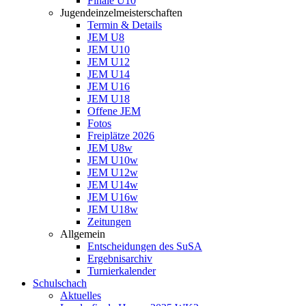
Finale U10
Jugendeinzelmeisterschaften
Termin & Details
JEM U8
JEM U10
JEM U12
JEM U14
JEM U16
JEM U18
Offene JEM
Fotos
Freiplätze 2026
JEM U8w
JEM U10w
JEM U12w
JEM U14w
JEM U16w
JEM U18w
Zeitungen
Allgemein
Entscheidungen des SuSA
Ergebnisarchiv
Turnierkalender
Schulschach
Aktuelles