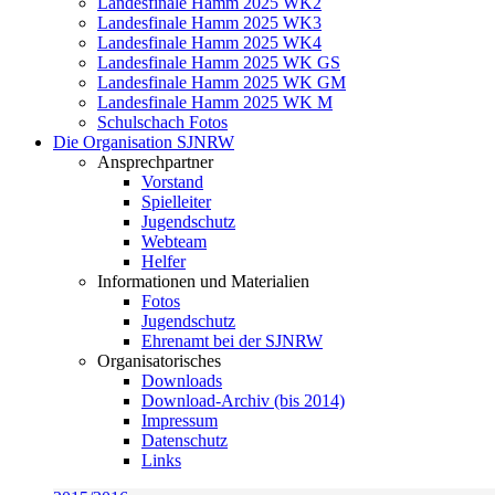
Landesfinale Hamm 2025 WK2
Landesfinale Hamm 2025 WK3
Landesfinale Hamm 2025 WK4
Landesfinale Hamm 2025 WK GS
Landesfinale Hamm 2025 WK GM
Landesfinale Hamm 2025 WK M
Schulschach Fotos
Die Organisation SJNRW
Ansprechpartner
Vorstand
Spielleiter
Jugendschutz
Webteam
Helfer
Informationen und Materialien
Fotos
Jugendschutz
Ehrenamt bei der SJNRW
Organisatorisches
Downloads
Download-Archiv (bis 2014)
Impressum
Datenschutz
Links