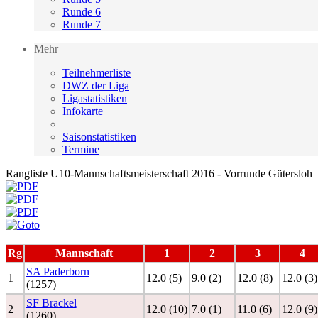
Runde 6
Runde 7
Mehr
Teilnehmerliste
DWZ der Liga
Ligastatistiken
Infokarte
Saisonstatistiken
Termine
Rangliste U10-Mannschaftsmeisterschaft 2016 - Vorrunde Gütersloh
Rg
Mannschaft
1
2
3
4
SA Paderborn
1
12.0 (5)
9.0 (2)
12.0 (8)
12.0 (3)
(1257)
SF Brackel
2
12.0 (10)
7.0 (1)
11.0 (6)
12.0 (9)
(1260)