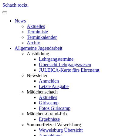
Schach rockt.
News
Aktuelles
Terminliste
Terminkalender
Archiv
Allgemeine Jugendarbeit
Ausbildung
Lehrgangstermine
Übersicht Lehrgangswesen
JULEICA-Karte fürs Ehrenamt
Newsletter
Anmelden
Letzte Ausgabe
Mädchenschach
Aktuelles
Girlscamp
Fotos Girlscamp
Mädchen-Grand-Prix
Ergebnisse
Sommerfreizeit Wewelsburg
Wewelsburg Übersicht
Anmeldung