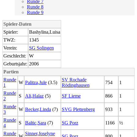
Runde 7
Runde 8
Runde 9
Spieler-Daten
Spieler:
Bashylina,Luisa
TWZ:
1345
Verein:
SG Solingen
Geschlecht:
W
Geburtsjahr:
2006
Partien
Runde
SV Rochade
W
Palitza,Jule
(3.5)
754
1
1
Rödinghausen
Runde
S
Ali,Halaz
(5)
SF Lieme
866
1
2
Runde
W
Becker,Linda
(7)
SVG Plettenberg
933
1
3
Runde
S
Baltic,Sara
(7)
SG Porz
1166
½
4
Runde
Sinner,Joselyne
W
SG Porz
800
1