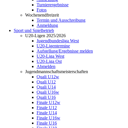
Turnierergebnisse
Fotos
Wochenendfreizeit
Termin und Ausschreibung
Anmeldung
Sport und Spielbetrieb
U20-Ligen 2025/2026
Jugendbundesliga West
U20-Ligentermine
Aufstellung/Ergebnisse melden
U20-Liga West
U20-Liga Ost
Abmelden
Jugendmannschaftsmeisterschaften
Quali U12w
Quali U12
Quali U14
Quali U16w
Quali U16
Finale U12w
Finale U12
Finale U14
Finale U16w
Finale U16