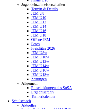
Finale U10
Jugendeinzelmeisterschaften
Termin & Details
JEM U8
JEM U10
JEM U12
JEM U14
JEM U16
JEM U18
Offene JEM
Fotos
Freiplätze 2026
JEM U8w
JEM U10w
JEM U12w
JEM U14w
JEM U16w
JEM U18w
Zeitungen
Allgemein
Entscheidungen des SuSA
Ergebnisarchiv
Turnierkalender
Schulschach
Aktuelles