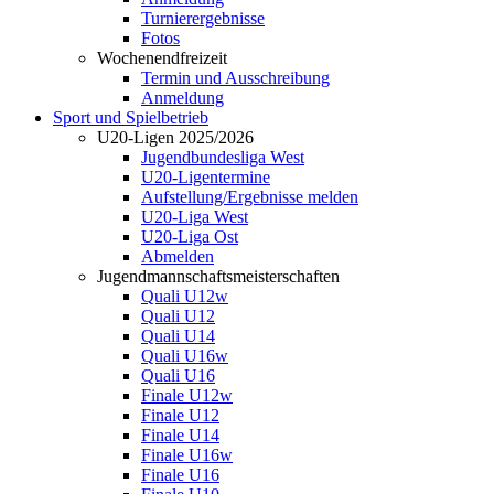
Turnierergebnisse
Fotos
Wochenendfreizeit
Termin und Ausschreibung
Anmeldung
Sport und Spielbetrieb
U20-Ligen 2025/2026
Jugendbundesliga West
U20-Ligentermine
Aufstellung/Ergebnisse melden
U20-Liga West
U20-Liga Ost
Abmelden
Jugendmannschaftsmeisterschaften
Quali U12w
Quali U12
Quali U14
Quali U16w
Quali U16
Finale U12w
Finale U12
Finale U14
Finale U16w
Finale U16