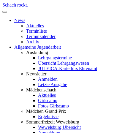
Schach rockt.
News
Aktuelles
Terminliste
Terminkalender
Archiv
Allgemeine Jugendarbeit
Ausbildung
Lehrgangstermine
Übersicht Lehrgangswesen
JULEICA-Karte fürs Ehrenamt
Newsletter
Anmelden
Letzte Ausgabe
Mädchenschach
Aktuelles
Girlscamp
Fotos Girlscamp
Mädchen-Grand-Prix
Ergebnisse
Sommerfreizeit Wewelsburg
Wewelsburg Übersicht
Anmeldung