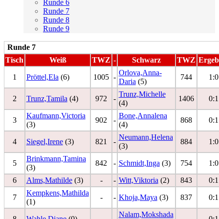
Runde 6
Runde 7
Runde 8
Runde 9
Runde 7
Tisch
Weiß
TWZ
-
Schwarz
TWZ
Ergeb
Orlova,Anna-
1
Pröttel,Ela
(6)
1005
-
744
1:0
Daria
(5)
Trunz,Michelle
2
Trunz,Tamila
(4)
972
-
1406
0:1
(4)
Kaufmann,Victoria
Bone,Annalena
3
902
-
868
0:1
(3)
(4)
Neumann,Helena
4
Siegel,Irene
(3)
821
-
884
1:0
(3)
Brinkmann,Tamina
5
842
-
Schmidt,Inga
(3)
754
1:0
(3)
6
Alms,Mathilde
(3)
-
-
Witt,Viktoria
(2)
843
0:1
Kempkens,Mathilda
7
-
-
Khoja,Maya
(3)
837
0:1
(1)
Nalam,Mokshada
8
Wahle,Diane
(0)
-
-
-
0:1