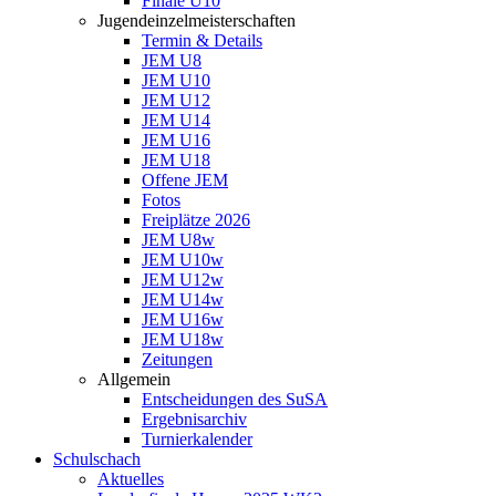
Finale U10
Jugendeinzelmeisterschaften
Termin & Details
JEM U8
JEM U10
JEM U12
JEM U14
JEM U16
JEM U18
Offene JEM
Fotos
Freiplätze 2026
JEM U8w
JEM U10w
JEM U12w
JEM U14w
JEM U16w
JEM U18w
Zeitungen
Allgemein
Entscheidungen des SuSA
Ergebnisarchiv
Turnierkalender
Schulschach
Aktuelles