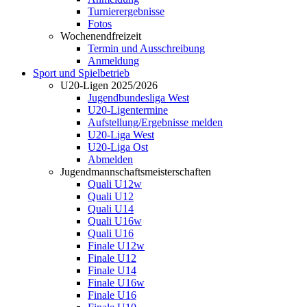
Turnierergebnisse
Fotos
Wochenendfreizeit
Termin und Ausschreibung
Anmeldung
Sport und Spielbetrieb
U20-Ligen 2025/2026
Jugendbundesliga West
U20-Ligentermine
Aufstellung/Ergebnisse melden
U20-Liga West
U20-Liga Ost
Abmelden
Jugendmannschaftsmeisterschaften
Quali U12w
Quali U12
Quali U14
Quali U16w
Quali U16
Finale U12w
Finale U12
Finale U14
Finale U16w
Finale U16