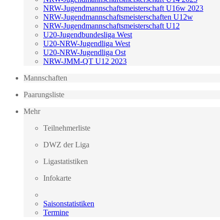
NRW-Jugendmannschaftsmeisterschaft U16w 2023
NRW-Jugendmannschaftsmeisterschaften U12w
NRW-Jugendmannschaftsmeisterschaft U12
U20-Jugendbundesliga West
U20-NRW-Jugendliga West
U20-NRW-Jugendliga Ost
NRW-JMM-QT U12 2023
Mannschaften
Paarungsliste
Mehr
Teilnehmerliste
DWZ der Liga
Ligastatistiken
Infokarte
Saisonstatistiken
Termine