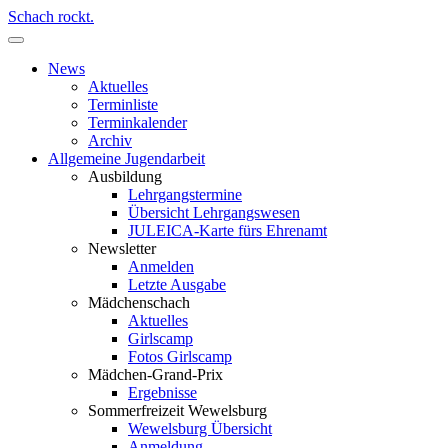
Schach rockt.
News
Aktuelles
Terminliste
Terminkalender
Archiv
Allgemeine Jugendarbeit
Ausbildung
Lehrgangstermine
Übersicht Lehrgangswesen
JULEICA-Karte fürs Ehrenamt
Newsletter
Anmelden
Letzte Ausgabe
Mädchenschach
Aktuelles
Girlscamp
Fotos Girlscamp
Mädchen-Grand-Prix
Ergebnisse
Sommerfreizeit Wewelsburg
Wewelsburg Übersicht
Anmeldung