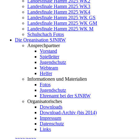
Landesfinale Hamm 2025 WK2
Landesfinale Hamm 2025 WK3
Landesfinale Hamm 2025 WK4
Landesfinale Hamm 2025 WK GS
Landesfinale Hamm 2025 WK GM
Landesfinale Hamm 2025 WK M
Schulschach Fotos
Die Organisation SJNRW
Ansprechpartner
Vorstand
Spielleiter
Jugendschutz
Webteam
Helfer
Informationen und Materialien
Fotos
Jugendschutz
Ehrenamt bei der SJNRW
Organisatorisches
Downloads
Download-Archiv (bis 2014)
Impressum
Datenschutz
Links