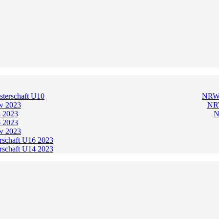
terschaft U10
NRW-
 2023
NRW
 2023
N
 2023
 2023
schaft U16 2023
schaft U14 2023