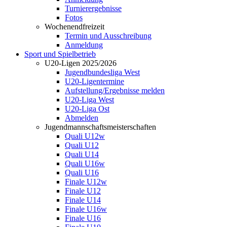
Turnierergebnisse
Fotos
Wochenendfreizeit
Termin und Ausschreibung
Anmeldung
Sport und Spielbetrieb
U20-Ligen 2025/2026
Jugendbundesliga West
U20-Ligentermine
Aufstellung/Ergebnisse melden
U20-Liga West
U20-Liga Ost
Abmelden
Jugendmannschaftsmeisterschaften
Quali U12w
Quali U12
Quali U14
Quali U16w
Quali U16
Finale U12w
Finale U12
Finale U14
Finale U16w
Finale U16