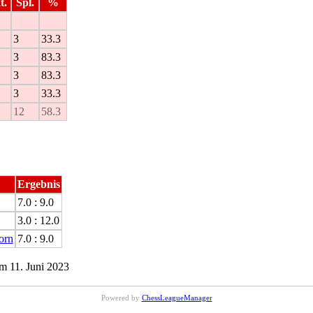
t.
Spl.
%
3
33.3
3
83.3
3
83.3
3
33.3
12
58.3
Ergebnis
7.0 : 9.0
3.0 : 12.0
orn
7.0 : 9.0
m 11. Juni 2023
Powered by
ChessLeagueManager