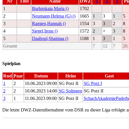
Nr
Titel
Name
DWZ
1
2
3
Pk
1
Burlutskaia,Maria ()
1702
2
Neumann,Helena (G) ()
1665
1
3
1
5
3
Ramien,Hannah ()
1554
3
3
2
8
4
Siegel,Irene ()
1572
2
+
3
8
5
Daaboul,Shaimaa ()
1188
1
3
1
5
Gesamt
7
12
7
26
Spielplan
Rnd
Paar
Datum
Heim
Gast
1
2
10.06.2023 09:00
SG Porz II
SG Porz I
2
2
10.06.2023 14:00
SG Solingen
SG Porz II
3
1
11.06.2023 09:00
SG Porz II
SchachAkademiePaderb
Die letzte DWZ-Datenübernahme vom DSB zu dieser Liga erfolgte a