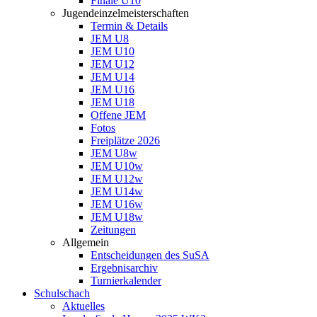
Finale U10
Jugendeinzelmeisterschaften
Termin & Details
JEM U8
JEM U10
JEM U12
JEM U14
JEM U16
JEM U18
Offene JEM
Fotos
Freiplätze 2026
JEM U8w
JEM U10w
JEM U12w
JEM U14w
JEM U16w
JEM U18w
Zeitungen
Allgemein
Entscheidungen des SuSA
Ergebnisarchiv
Turnierkalender
Schulschach
Aktuelles