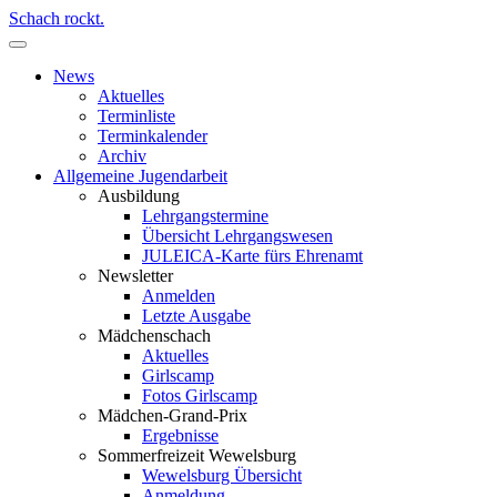
Schach rockt.
News
Aktuelles
Terminliste
Terminkalender
Archiv
Allgemeine Jugendarbeit
Ausbildung
Lehrgangstermine
Übersicht Lehrgangswesen
JULEICA-Karte fürs Ehrenamt
Newsletter
Anmelden
Letzte Ausgabe
Mädchenschach
Aktuelles
Girlscamp
Fotos Girlscamp
Mädchen-Grand-Prix
Ergebnisse
Sommerfreizeit Wewelsburg
Wewelsburg Übersicht
Anmeldung