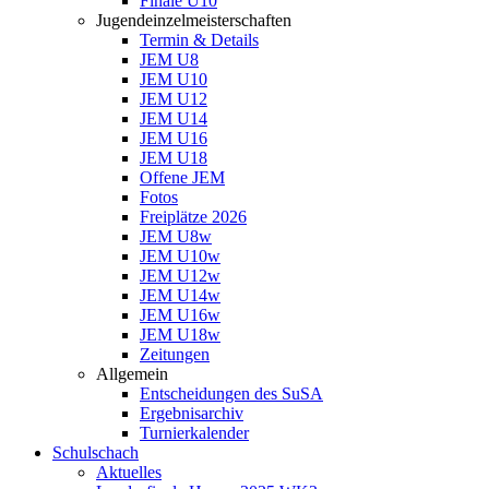
Finale U10
Jugendeinzelmeisterschaften
Termin & Details
JEM U8
JEM U10
JEM U12
JEM U14
JEM U16
JEM U18
Offene JEM
Fotos
Freiplätze 2026
JEM U8w
JEM U10w
JEM U12w
JEM U14w
JEM U16w
JEM U18w
Zeitungen
Allgemein
Entscheidungen des SuSA
Ergebnisarchiv
Turnierkalender
Schulschach
Aktuelles