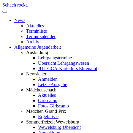
Schach rockt.
News
Aktuelles
Terminliste
Terminkalender
Archiv
Allgemeine Jugendarbeit
Ausbildung
Lehrgangstermine
Übersicht Lehrgangswesen
JULEICA-Karte fürs Ehrenamt
Newsletter
Anmelden
Letzte Ausgabe
Mädchenschach
Aktuelles
Girlscamp
Fotos Girlscamp
Mädchen-Grand-Prix
Ergebnisse
Sommerfreizeit Wewelsburg
Wewelsburg Übersicht
Anmeldung