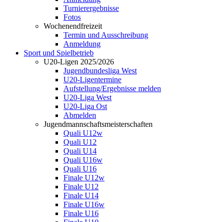
Turnierergebnisse
Fotos
Wochenendfreizeit
Termin und Ausschreibung
Anmeldung
Sport und Spielbetrieb
U20-Ligen 2025/2026
Jugendbundesliga West
U20-Ligentermine
Aufstellung/Ergebnisse melden
U20-Liga West
U20-Liga Ost
Abmelden
Jugendmannschaftsmeisterschaften
Quali U12w
Quali U12
Quali U14
Quali U16w
Quali U16
Finale U12w
Finale U12
Finale U14
Finale U16w
Finale U16