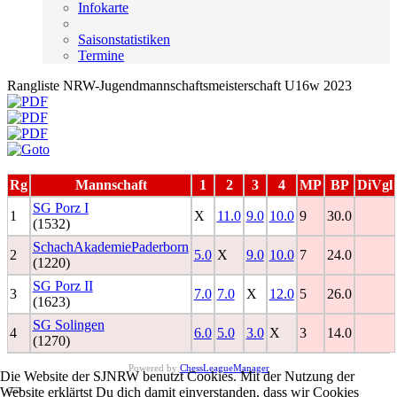
Infokarte
Saisonstatistiken
Termine
Rangliste NRW-Jugendmannschaftsmeisterschaft U16w 2023
Rg
Mannschaft
1
2
3
4
MP
BP
DiVgl
SG Porz I
1
X
11.0
9.0
10.0
9
30.0
(1532)
SchachAkademiePaderborn
2
5.0
X
9.0
10.0
7
24.0
(1220)
SG Porz II
3
7.0
7.0
X
12.0
5
26.0
(1623)
SG Solingen
4
6.0
5.0
3.0
X
3
14.0
(1270)
Powered by
ChessLeagueManager
Die Website der SJNRW benutzt Cookies. Mit der Nutzung der
Website erklärtst Du dich damit einverstanden, dass wir Cookies