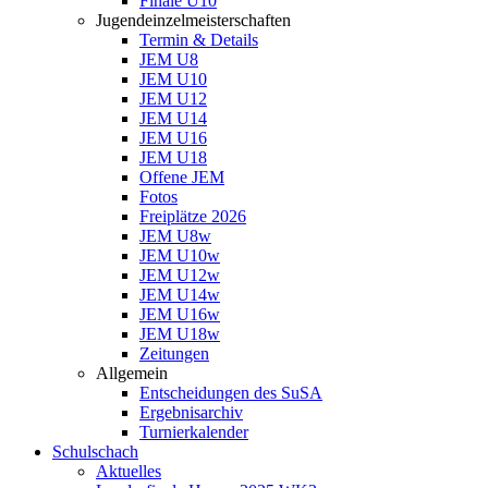
Finale U10
Jugendeinzelmeisterschaften
Termin & Details
JEM U8
JEM U10
JEM U12
JEM U14
JEM U16
JEM U18
Offene JEM
Fotos
Freiplätze 2026
JEM U8w
JEM U10w
JEM U12w
JEM U14w
JEM U16w
JEM U18w
Zeitungen
Allgemein
Entscheidungen des SuSA
Ergebnisarchiv
Turnierkalender
Schulschach
Aktuelles