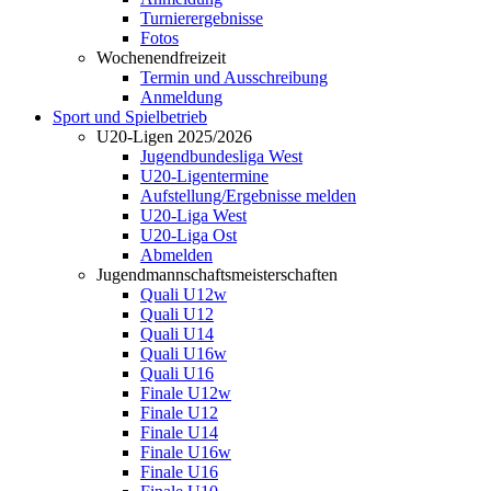
Turnierergebnisse
Fotos
Wochenendfreizeit
Termin und Ausschreibung
Anmeldung
Sport und Spielbetrieb
U20-Ligen 2025/2026
Jugendbundesliga West
U20-Ligentermine
Aufstellung/Ergebnisse melden
U20-Liga West
U20-Liga Ost
Abmelden
Jugendmannschaftsmeisterschaften
Quali U12w
Quali U12
Quali U14
Quali U16w
Quali U16
Finale U12w
Finale U12
Finale U14
Finale U16w
Finale U16