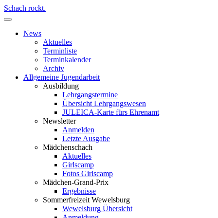
Schach rockt.
News
Aktuelles
Terminliste
Terminkalender
Archiv
Allgemeine Jugendarbeit
Ausbildung
Lehrgangstermine
Übersicht Lehrgangswesen
JULEICA-Karte fürs Ehrenamt
Newsletter
Anmelden
Letzte Ausgabe
Mädchenschach
Aktuelles
Girlscamp
Fotos Girlscamp
Mädchen-Grand-Prix
Ergebnisse
Sommerfreizeit Wewelsburg
Wewelsburg Übersicht
Anmeldung