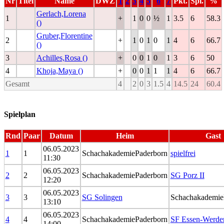
Nr
Titel
Name
DWZ
1
2
3
4
5
6
7
Pkt.
Spl.
%
Gerlach,Lorena
1
+
1
0
0
½
1
3.5
6
58.3
()
Gruber,Florentine
2
+
1
0
1
0
1
4
6
66.7
()
3
Achilles,Rosa ()
+
0
0
1
0
1
3
6
50
4
Khoja,Maya ()
+
0
0
1
1
1
4
6
66.7
Gesamt
4
2
0
3
1.5
4
14.5
24
60.4
Spielplan
Rnd
Paar
Datum
Heim
Gast
06.05.2023
1
1
SchachakademiePaderborn
spielfrei
11:30
06.05.2023
2
2
SchachakademiePaderborn
SG Porz II
12:20
06.05.2023
3
3
SG Solingen
Schachakademie
13:10
06.05.2023
4
4
SchachakademiePaderborn
SF Essen-Werd
14:00